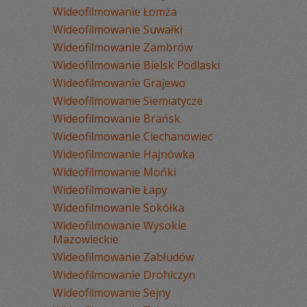
Wideofilmowanie Łomża
Wideofilmowanie Suwałki
Wideofilmowanie Zambrów
Wideofilmowanie Bielsk Podlaski
Wideofilmowanie Grajewo
Wideofilmowanie Siemiatycze
Wideofilmowanie Brańsk
Wideofilmowanie Ciechanowiec
Wideofilmowanie Hajnówka
Wideofilmowanie Mońki
Wideofilmowanie Łapy
Wideofilmowanie Sokółka
Wideofilmowanie Wysokie
Mazowieckie
Wideofilmowanie Zabłudów
Wideofilmowanie Drohiczyn
Wideofilmowanie Sejny