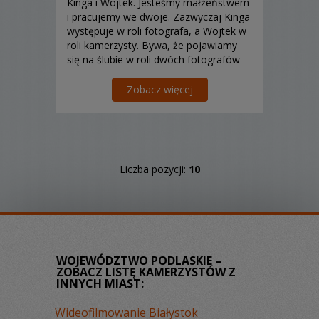
Kinga i Wojtek. Jesteśmy małżeństwem
i pracujemy we dwoje. Zazwyczaj Kinga
występuje w roli fotografa, a Wojtek w
roli kamerzysty. Bywa, że pojawiamy
się na ślubie w roli dwóch fotografów
lub dwóch kamerzystów.
Zobacz więcej
Liczba pozycji:
10
WOJEWÓDZTWO PODLASKIE –
ZOBACZ LISTĘ KAMERZYSTÓW Z
INNYCH MIAST:
Wideofilmowanie Białystok