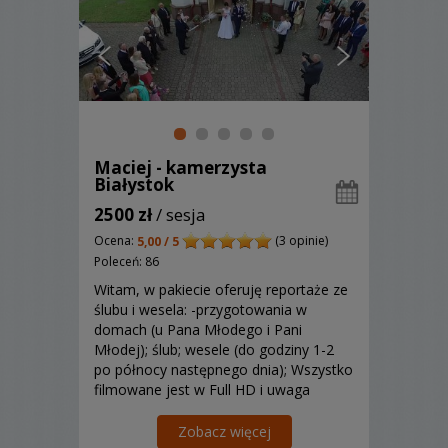
Maciej - kamerzysta
Białystok
2500 zł
/ sesja
Ocena:
(3 opinie)
5,00 / 5
Poleceń: 86
Witam, w pakiecie oferuję reportaże ze
ślubu i wesela: -przygotowania w
domach (u Pana Młodego i Pani
Młodej); ślub; wesele (do godziny 1-2
po północy następnego dnia); Wszystko
filmowane jest w Full HD i uwaga
nowość DRON!!! Możliwe wykonanie
usługi filmowanie+foto
Zobacz więcej