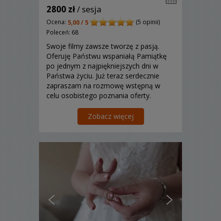
2800 zł
/ sesja
Ocena:
(5 opinii)
5,00 / 5
Poleceń: 68
Swoje filmy zawsze tworzę z pasją.
Oferuję Państwu wspaniałą Pamiątkę
po jednym z najpiękniejszych dni w
Państwa życiu. Już teraz serdecznie
zapraszam na rozmowę wstępną w
celu osobistego poznania oferty.
Doświadczenie, profesjonalizm i
renoma, jakość Full HD - to wszystko
Zobacz więcej
znajdziecie u mnie!