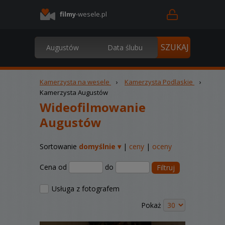
filmy
-wesele.pl
Kamerzysta na wesele
›
Kamerzysta Podlaskie
›
Kamerzysta Augustów
Wideofilmowanie
Augustów
Sortowanie
domyślnie ▾
|
ceny
|
oceny
Cena od
do
Filtruj
Usługa z fotografem
Pokaż