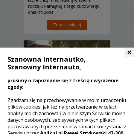
które chcą mieć jedyną w swoim
rodzaju Pamiątkę z tego cudownego
dnia ich życia.
Zobacz więcej
×
Szanowna Internautko,
Szanowny Internauto,
prosimy o zapoznanie się z treścią i wyrażenie
zgody:
Zgadzam się na przechowywanie w moim urządzeniu
plików cookies, jak też na przetwarzanie w celach
Zbigniew - kamerzysta
analizy moich zachowań w niniejszym Serwisie moich
Grajewo
danych osobowych, zapisywanych w tych plikach,
3450 zł
/ sesja
pozostawianych przeze mnie w ramach korzystania z
Ocena:
(0 opinii)
0,00 / 5
Serwisu przez
Aplikuj.pl Paweł Strykowski 43-300