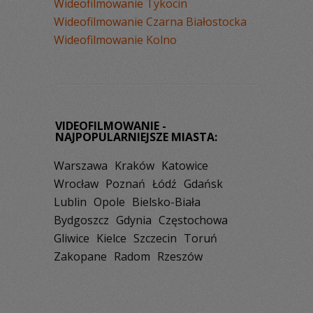
Wideofilmowanie Tykocin
Wideofilmowanie Czarna Białostocka
Wideofilmowanie Kolno
VIDEOFILMOWANIE -
NAJPOPULARNIEJSZE MIASTA:
Warszawa
Kraków
Katowice
Wrocław
Poznań
Łódź
Gdańsk
Lublin
Opole
Bielsko-Biała
Bydgoszcz
Gdynia
Częstochowa
Gliwice
Kielce
Szczecin
Toruń
Zakopane
Radom
Rzeszów