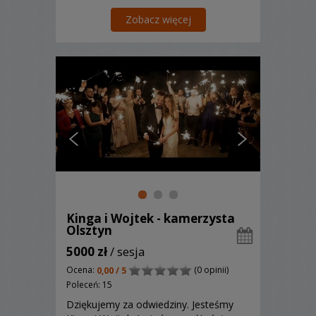
Augustów, Białystok, Ełk, Grajewo,
Giżycko, Gołdap, Łomża, Olecko, Sejny,
Zobacz więcej
Suwałki i ich okolic.
Kinga i Wojtek - kamerzysta
Olsztyn
5000 zł
/ sesja
Ocena:
(0 opinii)
0,00 / 5
Poleceń: 15
Dziękujemy za odwiedziny. Jesteśmy