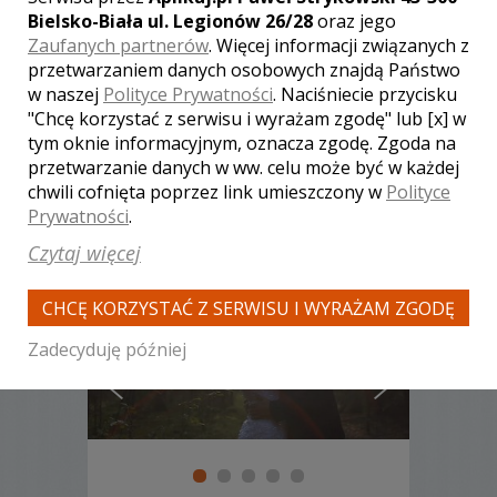
Poleceń: 7
Bielsko-Biała ul. Legionów 26/28
oraz jego
Profesjonalne wideofilmowanie i
Zaufanych partnerów
. Więcej informacji związanych z
fotoreportaż z uroczystości ślubnych,
przetwarzaniem danych osobowych znajdą Państwo
komunii, studniówek.
w naszej
Polityce Prywatności
. Naciśniecie przycisku
"Chcę korzystać z serwisu i wyrażam zgodę" lub [x] w
tym oknie informacyjnym, oznacza zgodę. Zgoda na
przetwarzanie danych w ww. celu może być w każdej
chwili cofnięta poprzez link umieszczony w
Polityce
Zobacz więcej
Prywatności
.
Czytaj więcej
CHCĘ KORZYSTAĆ Z SERWISU I WYRAŻAM ZGODĘ
Zadecyduję później