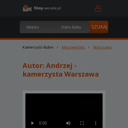
filmy
-wesele.pl
Kamerzyści ślubni
›
Mazowieckie
›
Warszawa
Autor:
Andrzej -
kamerzysta Warszawa