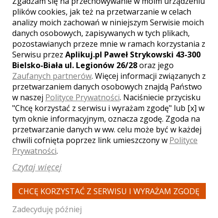
Zgadzam się na przechowywanie w moim urządzeniu
plików cookies, jak też na przetwarzanie w celach
analizy moich zachowań w niniejszym Serwisie moich
danych osobowych, zapisywanych w tych plikach,
pozostawianych przeze mnie w ramach korzystania z
WYŚWIETLEŃ:
1906
KOMENTARZY:
0
Serwisu przez
Aplikuj.pl Paweł Strykowski 43-300
Bielsko-Biała ul. Legionów 26/28
oraz jego
Zaufanych partnerów
. Więcej informacji związanych z
przetwarzaniem danych osobowych znajdą Państwo
w naszej
Polityce Prywatności
. Naciśniecie przycisku
"Chcę korzystać z serwisu i wyrażam zgodę" lub [x] w
tym oknie informacyjnym, oznacza zgodę. Zgoda na
przetwarzanie danych w ww. celu może być w każdej
WYŚWIETLEŃ:
1998
chwili cofnięta poprzez link umieszczony w
Polityce
KOMENTARZY:
0
Prywatności
.
Czytaj więcej
CHCĘ KORZYSTAĆ Z SERWISU I WYRAŻAM ZGODĘ
Zadecyduję później