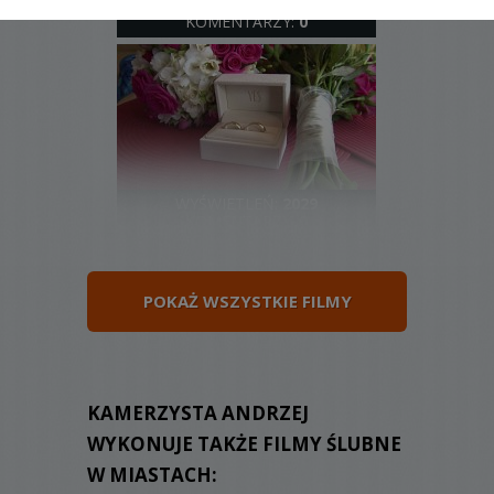
WYŚWIETLEŃ:
1688
KOMENTARZY:
0
WYŚWIETLEŃ:
2029
KOMENTARZY:
0
POKAŻ WSZYSTKIE FILMY
WYŚWIETLEŃ:
1926
KAMERZYSTA ANDRZEJ
KOMENTARZY:
0
WYKONUJE TAKŻE FILMY ŚLUBNE
W MIASTACH: