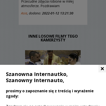
Przecudne zdjęcia robione w miłej
atmosferze. Pozdrawiam
Asia
, dodano:
2022-01-12 13:21:30
INNE LOSOWE FILMY TEGO
KAMERZYSTY
×
Szanowna Internautko,
Szanowny Internauto,
WYŚWIETLEŃ:
1958
KOMENTARZY:
0
prosimy o zapoznanie się z treścią i wyrażenie
zgody: