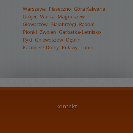
Warszawa
Piaseczno
Góra Kalwaria
Grójec
Warka
Magnuszew
Głowaczów
Białobrzegi
Radom
WYŚWIETLEŃ:
1646
Pionki
Zwoleń
Garbatka-Letnisko
KOMENTARZY:
1
Ryki
Gniewoszów
Dęblin
Kazimierz Dolny
Puławy
Lubin
WYŚWIETLEŃ:
2247
KOMENTARZY:
0
kontakt