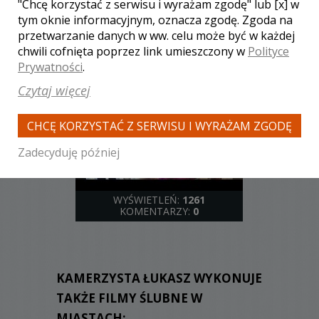
"Chcę korzystać z serwisu i wyrażam zgodę" lub [x] w
tym oknie informacyjnym, oznacza zgodę. Zgoda na
przetwarzanie danych w ww. celu może być w każdej
chwili cofnięta poprzez link umieszczony w
Polityce
Prywatności
.
WYŚWIETLEŃ:
1189
KOMENTARZY:
0
Czytaj więcej
CHCĘ KORZYSTAĆ Z SERWISU I WYRAŻAM ZGODĘ
Zadecyduję później
WYŚWIETLEŃ:
1261
KOMENTARZY:
0
KAMERZYSTA ŁUKASZ WYKONUJE
TAKŻE FILMY ŚLUBNE W
MIASTACH: