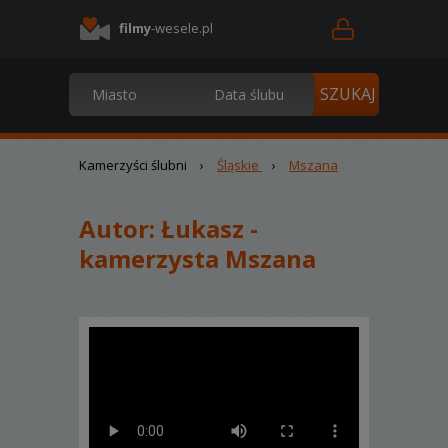
filmy
-wesele.pl
Kamerzyści ślubni
›
Śląskie
›
Mszana
Autor:
Łukasz -
kamerzysta Mszana