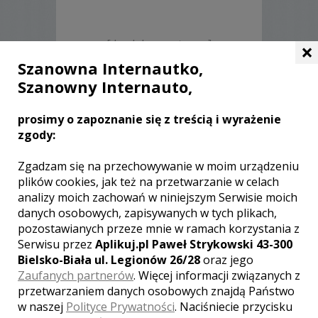
[ brak komentarzy ]
×
Szanowna Internautko,
Szanowny Internauto,
INNE LOSOWE FILMY TEGO
prosimy o zapoznanie się z treścią i wyrażenie
KAMERZYSTY
zgody:
Zgadzam się na przechowywanie w moim urządzeniu
plików cookies, jak też na przetwarzanie w celach
analizy moich zachowań w niniejszym Serwisie moich
danych osobowych, zapisywanych w tych plikach,
pozostawianych przeze mnie w ramach korzystania z
Serwisu przez
Aplikuj.pl Paweł Strykowski 43-300
Bielsko-Biała ul. Legionów 26/28
oraz jego
WYŚWIETLEŃ:
1249
KOMENTARZY:
0
Zaufanych partnerów
. Więcej informacji związanych z
przetwarzaniem danych osobowych znajdą Państwo
w naszej
Polityce Prywatności
. Naciśniecie przycisku