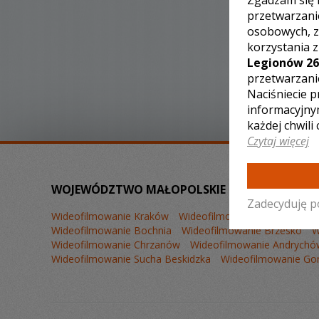
Zgadzam się 
przetwarzani
osobowych, z
korzystania 
Legionów 26
przetwarzani
Naciśniecie p
informacyjny
każdej chwili
Czytaj więcej
WOJEWÓDZTWO MAŁOPOLSKIE – ZOBACZ LISTĘ
Zadecyduję p
Wideofilmowanie Kraków
Wideofilmowanie Zakopane
Wideofilmowanie Bochnia
Wideofilmowanie Brzesko
W
Wideofilmowanie Chrzanów
Wideofilmowanie Andrychó
Wideofilmowanie Sucha Beskidzka
Wideofilmowanie Gor