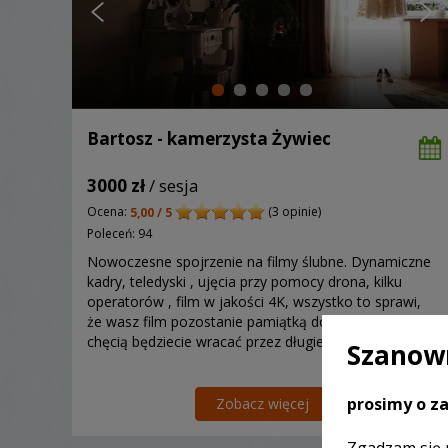
Bartosz - kamerzysta Żywiec
3000 zł
/ sesja
Ocena:
(3 opinie)
5,00 / 5
Poleceń: 94
Nowoczesne spojrzenie na filmy ślubne. Dynamiczne
kadry, teledyski , ujęcia przy pomocy drona, kilku
operatorów , film w jakości 4K, wszystko to sprawi,
że wasz film pozostanie pamiątką do której z
chęcią będziecie wracać przez długie lata.
Szanown
prosimy o za
Zobacz więcej