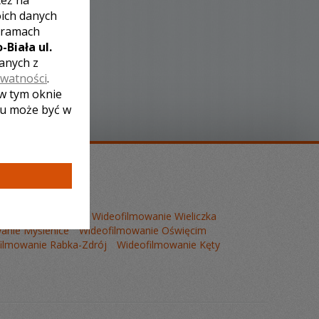
też na
oich danych
 ramach
-Biała ul.
zanych z
ywatności
.
 w tym oknie
lu może być w
mowanie Wadowice
Wideofilmowanie Wieliczka
anie Myślenice
Wideofilmowanie Oświęcim
ilmowanie Rabka-Zdrój
Wideofilmowanie Kęty