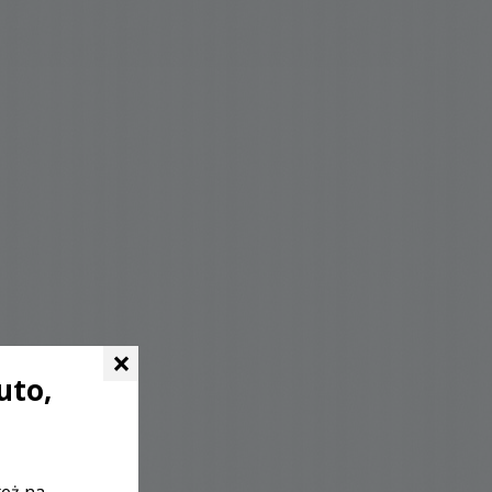
×
uto,