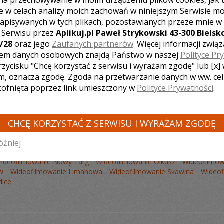
na przechowywanie w moim urządzeniu plików cookies, jak 
e w celach analizy moich zachowań w niniejszym Serwisie m
apisywanych w tych plikach, pozostawianych przeze mnie w
z Serwisu przez
Aplikuj.pl Paweł Strykowski 43-300 Bielsko
/28
oraz jego
Zaufanych partnerów
. Więcej informacji zwią
Liczba pozycji:
1
em danych osobowych znajdą Państwo w naszej
Polityce Pr
rzycisku "Chcę korzystać z serwisu i wyrażam zgodę" lub [x]
m, oznacza zgodę. Zgoda na przetwarzanie danych w ww. ce
 cofnięta poprzez link umieszczony w
Polityce Prywatności
.
CHCĘ KORZYSTAĆ Z SERWISU I WYRAŻAM ZGODĘ
 KAMERZYSTÓW Z INNYCH MIAST:
óźniej
Wideofilmowanie Tarnów
Wideofilmowanie Nowy Sącz
Wideofil
ideofilmowanie Nowy Targ
Wideofilmowanie Olkusz
Wideofilmow
w
Wideofilmowanie Limanowa
Wideofilmowanie Skawina
Wideof
lice