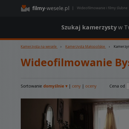
filmy
-wesele.pl
Wideofilmowanie i filmy ślubne
Szukaj kamerzysty
w Tw
Kamerzysta na wesele
›
Kamerzysta Małopolskie
›
Kamerzys
Wideofilmowanie By
Sortowanie
domyślnie ▾
|
ceny
|
oceny
Cena od