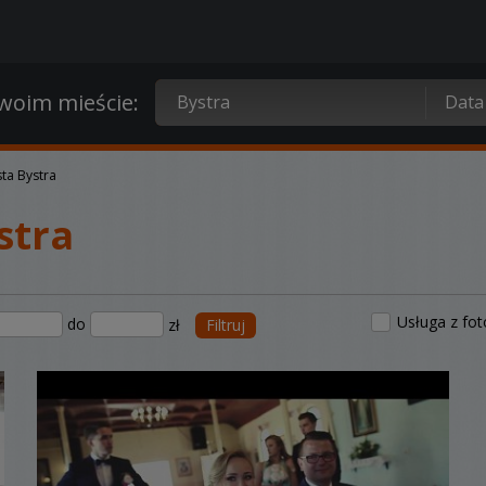
oim mieście:
ta Bystra
stra
Usługa z fo
do
zł
Filtruj