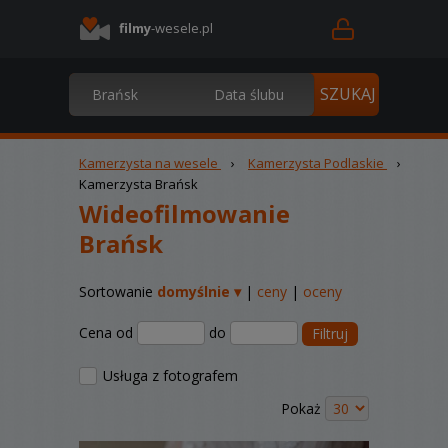
filmy
-wesele.pl
Kamerzysta na wesele
›
Kamerzysta Podlaskie
›
Kamerzysta Brańsk
Wideofilmowanie
Brańsk
Sortowanie
domyślnie ▾
|
ceny
|
oceny
Cena od
do
Filtruj
Usługa z fotografem
Pokaż