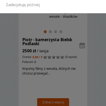
Zadecyduję później
Piotr - kamerzysta Bielsk
Podlaski
2500 zł
/ sesja
Ocena:
(0 opinii)
0,00 / 5
Poleceń: 8
Kręcimy filmy z wesela, których nie
chcesz przewijać...
Zobacz więcej