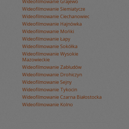
Wideofilmowanie Grajewo
Wideofilmowanie Siemiatycze
Wideofilmowanie Ciechanowiec
Wideofilmowanie Hajnówka
Wideofilmowanie Mońki
Wideofilmowanie Łapy
Wideofilmowanie Sokółka
Wideofilmowanie Wysokie
Mazowieckie
Wideofilmowanie Zabłudów
Wideofilmowanie Drohiczyn
Wideofilmowanie Sejny
Wideofilmowanie Tykocin
Wideofilmowanie Czarna Białostocka
Wideofilmowanie Kolno