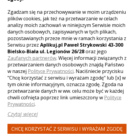
Zgadzam się na przechowywanie w moim urządzeniu
plików cookies, jak też na przetwarzanie w celach
Maciej - kamerzysta
analizy moich zachowań w niniejszym Serwisie moich
Białystok
danych osobowych, zapisywanych w tych plikach,
2500 zł
/ sesja
pozostawianych przeze mnie w ramach korzystania z
Ocena:
(3 opinie)
5,00 / 5
Serwisu przez
Aplikuj.pl Paweł Strykowski 43-300
Poleceń: 86
Bielsko-Biała ul. Legionów 26/28
oraz jego
Witam, w pakiecie oferuję reportaże ze
Zaufanych partnerów
. Więcej informacji związanych z
ślubu i wesela: -przygotowania w
przetwarzaniem danych osobowych znajdą Państwo
domach (u Pana Młodego i Pani
w naszej
Polityce Prywatności
. Naciśniecie przycisku
Młodej); ślub; wesele (do godziny 1-2
"Chcę korzystać z serwisu i wyrażam zgodę" lub [x] w
po północy następnego dnia); Wszystko
tym oknie informacyjnym, oznacza zgodę. Zgoda na
filmowane jest w Full HD i uwaga
przetwarzanie danych w ww. celu może być w każdej
nowość DRON!!! Możliwe wykonanie
chwili cofnięta poprzez link umieszczony w
Polityce
usługi filmowanie+foto
Zobacz więcej
Prywatności
.
(kamerzysta+fotograf)
Czytaj więcej
CHCĘ KORZYSTAĆ Z SERWISU I WYRAŻAM ZGODĘ