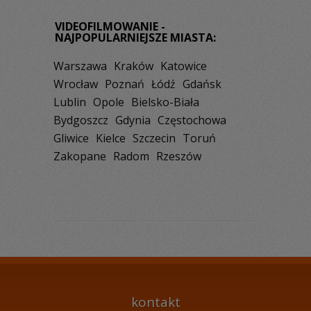
VIDEOFILMOWANIE -
NAJPOPULARNIEJSZE MIASTA:
Warszawa
Kraków
Katowice
Wrocław
Poznań
Łódź
Gdańsk
Lublin
Opole
Bielsko-Biała
Bydgoszcz
Gdynia
Częstochowa
Gliwice
Kielce
Szczecin
Toruń
Zakopane
Radom
Rzeszów
kontakt