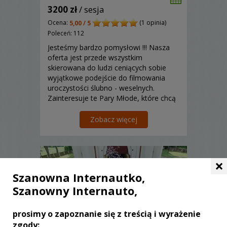
3200 zł
/ sesja
Ocena:
(1 opinia)
5,00 / 5
Poleceń: 112
Jesteśmy bardzo pomysłowi !!! Nasza
oferta jest przede wszystkim
skierowana do ludzi ceniących sobie
wyjątkowe podejście do filmowania
uroczystości ślubno - weselnych.
Zainteresuje te Pary Młode, które chcą
wspólnie z nami wziąć udział w
przygodzie realizacji własnego filmu, z
Zobacz więcej
sobą w roli głównej.
×
Szanowna Internautko,
Szanowny Internauto,
prosimy o zapoznanie się z treścią i wyrażenie
zgody: