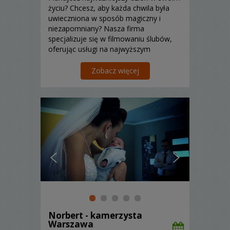
życiu? Chcesz, aby każda chwila była
uwieczniona w sposób magiczny i
niezapomniany? Nasza firma
specjalizuje się w filmowaniu ślubów,
oferując usługi na najwyższym
poziomie. Z pasją i zaangażowaniem
tworzymy filmy, które pozwolą Wam
Zobacz więcej
wracać do tych wyjątkowych
momentów przez wiele lat. Dzięki
nowoczesnemu spr...
Norbert - kamerzysta
Warszawa