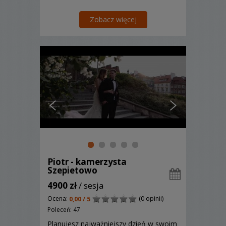
Zobacz więcej
Piotr - kamerzysta
Szepietowo
4900 zł
/ sesja
Ocena:
(0 opinii)
0,00 / 5
Poleceń: 47
Planujesz najważniejszy dzień w swoim