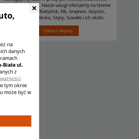
×
chrzciny, komunie. Nasze usługi oferujemy na terenie
miast: Augustów, Białystok, Ełk, Grajewo, Giżycko,
uto,
Gołdap, Łomża, Olecko, Sejny, Suwałki i ich okolic.
Zobacz więcej
też na
oich danych
 ramach
-Biała ul.
zanych z
ywatności
.
 w tym oknie
lu może być w