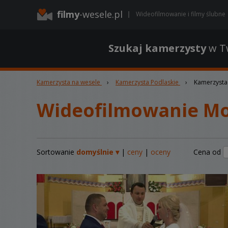
filmy
-wesele.pl
Wideofilmowanie i filmy ślubne
Szukaj kamerzysty
w Tw
Kamerzysta na wesele
›
Kamerzysta Podlaskie
›
Kamerzysta
Wideofilmowanie M
Sortowanie
domyślnie ▾
|
ceny
|
oceny
Cena od