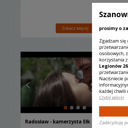
Szanown
prosimy o za
Zobacz więcej
Zgadzam się 
przetwarzani
osobowych, z
korzystania 
Legionów 26
przetwarzani
Naciśniecie p
informacyjny
każdej chwili
Czytaj więcej
Radosław - kamerzysta Ełk
Zadecyduję p