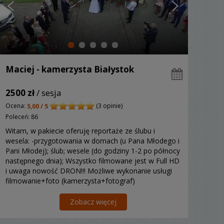
Maciej - kamerzysta Białystok
2500 zł
/ sesja
Ocena:
(3 opinie)
5,00 / 5
Poleceń: 86
Witam, w pakiecie oferuję reportaże ze ślubu i
wesela: -przygotowania w domach (u Pana Młodego i
Pani Młodej); ślub; wesele (do godziny 1-2 po północy
następnego dnia); Wszystko filmowane jest w Full HD
i uwaga nowość DRON!!! Możliwe wykonanie usługi
filmowanie+foto (kamerzysta+fotograf)
Zobacz więcej