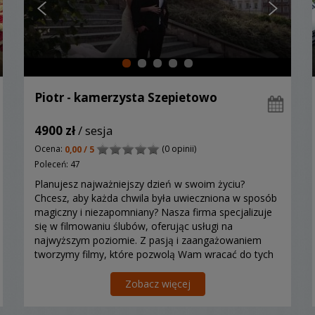
Piotr - kamerzysta Szepietowo
4900 zł
/ sesja
Ocena:
(0 opinii)
0,00 / 5
Poleceń: 47
Planujesz najważniejszy dzień w swoim życiu?
Chcesz, aby każda chwila była uwieczniona w sposób
magiczny i niezapomniany? Nasza firma specjalizuje
się w filmowaniu ślubów, oferując usługi na
najwyższym poziomie. Z pasją i zaangażowaniem
tworzymy filmy, które pozwolą Wam wracać do tych
wyjątkowych momentów przez wiele lat. Dzięki
nowoczesnemu spr...
Zobacz więcej