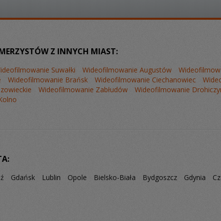
MERZYSTÓW Z INNYCH MIAST:
ideofilmowanie Suwałki
Wideofilmowanie Augustów
Wideofilmow
e
Wideofilmowanie Brańsk
Wideofilmowanie Ciechanowiec
Wide
zowieckie
Wideofilmowanie Zabłudów
Wideofilmowanie Drohiczy
Kolno
TA:
dź
Gdańsk
Lublin
Opole
Bielsko-Biała
Bydgoszcz
Gdynia
Cz