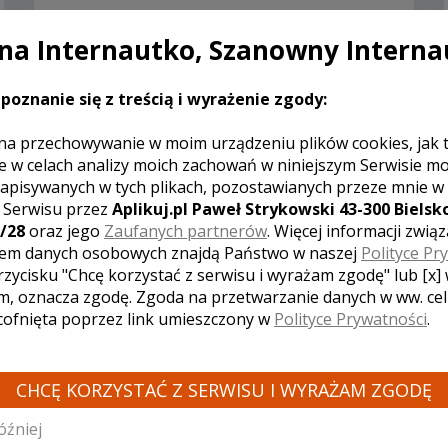
a Internautko, Szanowny Interna
poznanie się z treścią i wyrażenie zgody:
Zobacz więcej
na przechowywanie w moim urządzeniu plików cookies, jak 
e w celach analizy moich zachowań w niniejszym Serwisie m
apisywanych w tych plikach, pozostawianych przeze mnie w
z Serwisu przez
Aplikuj.pl Paweł Strykowski 43-300 Bielsko
/28
oraz jego
Zaufanych partnerów
. Więcej informacji zwią
em danych osobowych znajdą Państwo w naszej
Polityce Pr
rzycisku "Chcę korzystać z serwisu i wyrażam zgodę" lub [x]
m, oznacza zgodę. Zgoda na przetwarzanie danych w ww. ce
 cofnięta poprzez link umieszczony w
Polityce Prywatności
.
CHCĘ KORZYSTAĆ Z SERWISU I WYRAŻAM ZGODĘ
óźniej