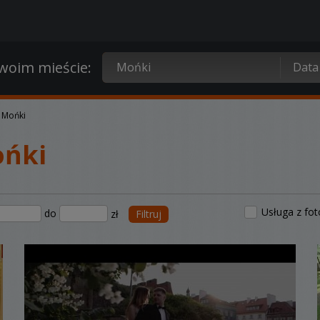
oim mieście:
 Mońki
ońki
Usługa z fo
do
zł
Filtruj