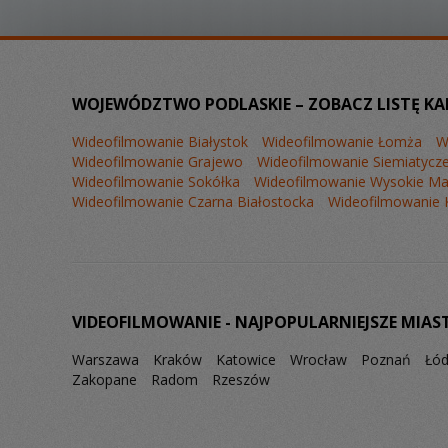
WOJEWÓDZTWO PODLASKIE – ZOBACZ LISTĘ KA
Wideofilmowanie Białystok
Wideofilmowanie Łomża
W
Wideofilmowanie Grajewo
Wideofilmowanie Siemiatycz
Wideofilmowanie Sokółka
Wideofilmowanie Wysokie Ma
Wideofilmowanie Czarna Białostocka
Wideofilmowanie 
VIDEOFILMOWANIE - NAJPOPULARNIEJSZE MIAS
Warszawa
Kraków
Katowice
Wrocław
Poznań
Łó
Zakopane
Radom
Rzeszów