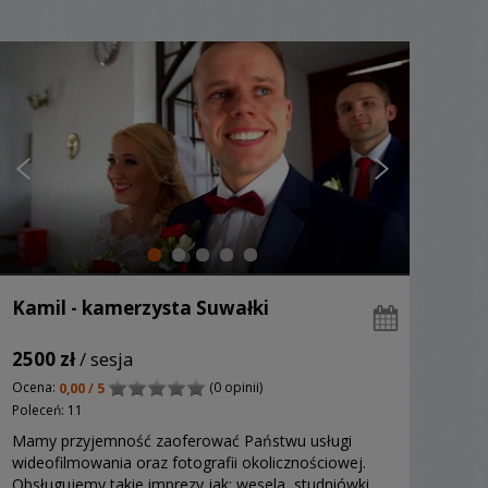
Kamil - kamerzysta Suwałki
2500 zł
/ sesja
Ocena:
(0 opinii)
0,00 / 5
Poleceń: 11
Mamy przyjemność zaoferować Państwu usługi
wideofilmowania oraz fotografii okolicznościowej.
Obsługujemy takie imprezy jak: wesela, studniówki,