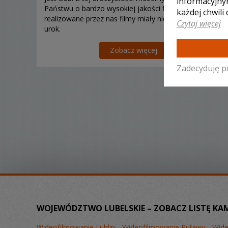
informacyjny
Państwu o bardzo wysokiej jakości film. Dbamy, aby
każdej chwili
realizowane przez nas filmy miały niepowtarzalny
Czytaj więcej
urok.
Zobacz więcej
Zadecyduję p
WOJEWÓDZTWO LUBELSKIE – ZOBACZ LISTĘ KA
Wideofilmowanie Lublin
Wideofilmowanie Puławy
Wide