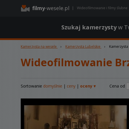
filmy
-wesele.pl
Wideofilmowanie i filmy ślubne
Szukaj kamerzysty
w Tw
Kamerzysta na wesele
›
Kamerzysta Lubelskie
›
Kamerzysta 
Wideofilmowanie Br
Sortowanie
domyślnie
|
ceny
|
oceny ▾
Cena od