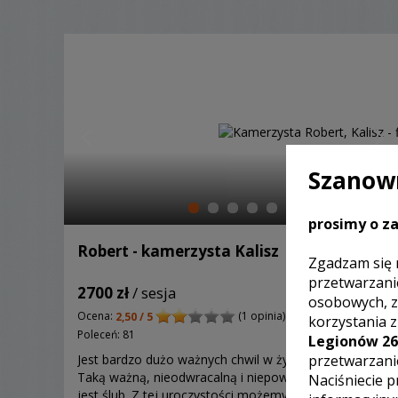
Szanown
prosimy o za
Robert - kamerzysta Kalisz
Zgadzam się 
przetwarzani
2700 zł
/ sesja
osobowych, z
Ocena:
(1 opinia)
2,50 / 5
korzystania 
Poleceń: 81
Legionów 26
przetwarzani
Jest bardzo dużo ważnych chwil w życiu człowieka.
Taką ważną, nieodwracalną i niepowtarzalną chwilą
Naciśniecie p
jest ślub. Z tej uroczystości możemy wykonać