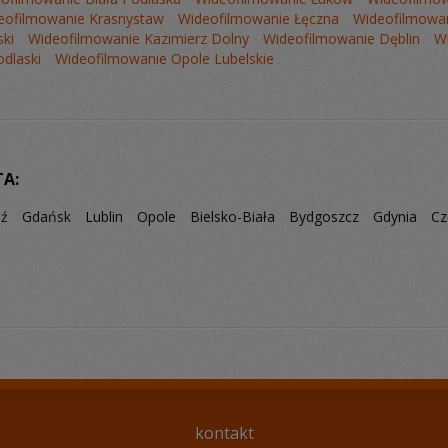
eofilmowanie Krasnystaw
Wideofilmowanie Łęczna
Wideofilmowa
ki
Wideofilmowanie Kazimierz Dolny
Wideofilmowanie Dęblin
W
dlaski
Wideofilmowanie Opole Lubelskie
TA:
dź
Gdańsk
Lublin
Opole
Bielsko-Biała
Bydgoszcz
Gdynia
Cz
kontakt