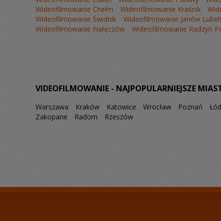
Wideofilmowanie Chełm
Wideofilmowanie Kraśnik
Wid
Wideofilmowanie Świdnik
Wideofilmowanie Janów Lubels
Wideofilmowanie Nałęczów
Wideofilmowanie Radzyń Po
VIDEOFILMOWANIE - NAJPOPULARNIEJSZE MIAS
Warszawa
Kraków
Katowice
Wrocław
Poznań
Łó
Zakopane
Radom
Rzeszów