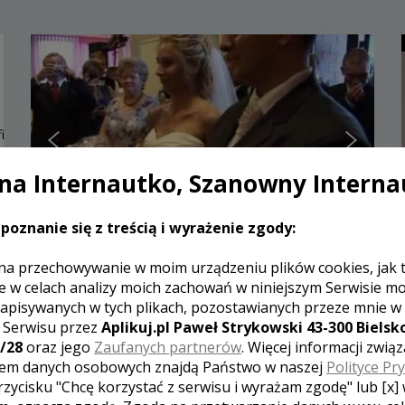
a Internautko, Szanowny Interna
poznanie się z treścią i wyrażenie zgody:
Paweł - kamerzysta Łódź
na przechowywanie w moim urządzeniu plików cookies, jak 
e w celach analizy moich zachowań w niniejszym Serwisie m
1800 zł
/ sesja
apisywanych w tych plikach, pozostawianych przeze mnie w
Ocena:
(0 opinii)
0,00 / 5
z Serwisu przez
Aplikuj.pl Paweł Strykowski 43-300 Bielsko
Poleceń: 69
/28
oraz jego
Zaufanych partnerów
. Więcej informacji zwią
em danych osobowych znajdą Państwo w naszej
Polityce Pr
Proponujemy Państwu 1,5 godzinny zmontowany
w/g życzenia Młodej pary film, który będzie
rzycisku "Chcę korzystać z serwisu i wyrażam zgodę" lub [x]
kwintesencją całej uroczystości.