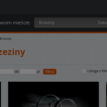
oim mieście:
Brzeziny
zeziny
Usługa z fo
do
zł
Filtruj