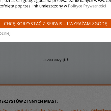
m, oznacza zgodę. Zgoda na przetwarzanie danych w ww. ce
 cofnięta poprzez link umieszczony w
Polityce Prywatności
.
CHCĘ KORZYSTAĆ Z SERWISU I WYRAŻAM ZGODĘ
Zobacz więcej
óźniej
Liczba pozycji:
5
MERZYSTÓW Z INNYCH MIAST:
ofilmowanie Biała Podlaska
Wideofilmowanie Łuków
Wideofilmo