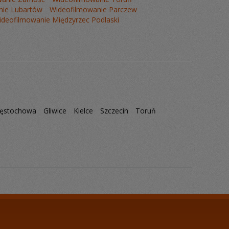
nie Lubartów
Wideofilmowanie Parczew
ideofilmowanie Międzyrzec Podlaski
ęstochowa
Gliwice
Kielce
Szczecin
Toruń