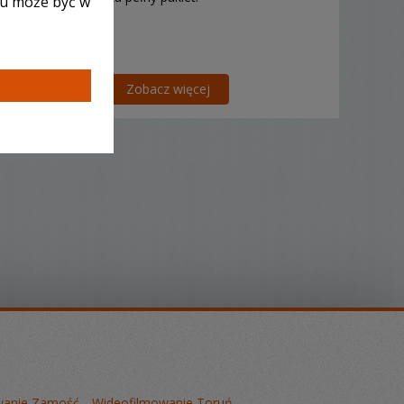
lu może być w
Zobacz więcej
wanie Zamość
Wideofilmowanie Toruń