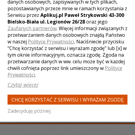
danych osobowych, zapisywanych w tych plikach,
1850 zł
/ sesja
pozostawianych przeze mnie w ramach korzystania z
Ocena:
(0 opinii)
0,00 / 5
Serwisu przez
Aplikuj.pl Paweł Strykowski 43-300
Poleceń: 40
Bielsko-Biała ul. Legionów 26/28
oraz jego
Zaufanych partnerów
. Więcej informacji związanych z
Gwarantujemy wysoką jakość naszych
filmów, przystępne ceny oraz uczciwe i
przetwarzaniem danych osobowych znajdą Państwo
rzetelne podejście do realizowanego
w naszej
Polityce Prywatności
. Naciśniecie przycisku
tematu.
"Chcę korzystać z serwisu i wyrażam zgodę" lub [x] w
tym oknie informacyjnym, oznacza zgodę. Zgoda na
przetwarzanie danych w ww. celu może być w każdej
chwili cofnięta poprzez link umieszczony w
Polityce
Zobacz więcej
Prywatności
.
Czytaj więcej
CHCĘ KORZYSTAĆ Z SERWISU I WYRAŻAM ZGODĘ
Liczba pozycji:
2
Zadecyduję później