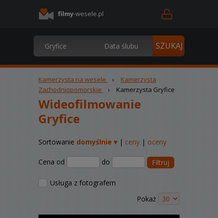
filmy
-wesele.pl
Kamerzysta na wesele
›
Kamerzysta
Zachodniopomorskie
›
Kamerzysta Gryfice
Wideofilmowanie
Gryfice
Sortowanie
domyślnie ▾
|
ceny
|
oceny
Cena od
do
Filtruj
Usługa z fotografem
Pokaż