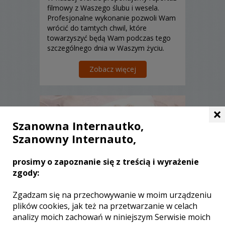
filmowy z Waszego ślubu i wesela.
Profesjonalne wykonanie pozwoli Wam
wrócić do tamtych chwil, które
towarzyszyć będą Wam podczas tego
szczególnego dnia w Waszym życiu.
Zobacz więcej
×
Szanowna Internautko,
Szanowny Internauto,
prosimy o zapoznanie się z treścią i wyrażenie
zgody:
Zgadzam się na przechowywanie w moim urządzeniu
plików cookies, jak też na przetwarzanie w celach
Michał - kamerzysta
analizy moich zachowań w niniejszym Serwisie moich
Szczecin