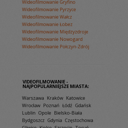
Wideofilmowanie Gryfino
Wideofilmowanie Pyrzyce
Wideofilmowanie Wałcz
Wideofilmowanie Łobez
Wideofilmowanie Międzyzdroje
Wideofilmowanie Nowogard
Wideofilmowanie Połczyn-Zdrój
VIDEOFILMOWANIE -
NAJPOPULARNIEJSZE MIASTA:
Warszawa
Kraków
Katowice
Wrocław
Poznań
Łódź
Gdańsk
Lublin
Opole
Bielsko-Biała
Bydgoszcz
Gdynia
Częstochowa
Gliwice
Kielce
Szczecin
Toruń