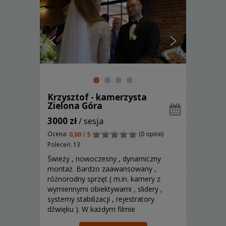
Krzysztof - kamerzysta
Zielona Góra
3000 zł
/ sesja
Ocena:
(0 opinii)
0,00 / 5
Poleceń: 13
Świeży , nowoczesny , dynamiczny
montaż. Bardzo zaawansowany ,
różnorodny sprzęt ( m.in. kamery z
wymiennymi obiektywami , slidery ,
systemy stabilizacji , rejestratory
dźwięku ). W każdym filmie
niepowielane niespodzianki dla