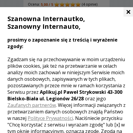
Ocena:
(4 opinie)
5,00 / 5
×
Poleceń: 71
Szanowna Internautko,
Jako damsko-męski duet ,fotografując i
Szanowny Internauto,
filmując staramy się pokazać to czego
bez nas, nikt by nie zobaczył. Emocje,
uczucia, miłość - dyskretnie i z pasją.
prosimy o zapoznanie się z treścią i wyrażenie
Zapraszamy do zapoznania się z naszą
zgody:
ofertą. Pakiety foto-filmowe z rabatem.
Dron i fotobudka w naszej ofercie foto
Zgadzam się na przechowywanie w moim urządzeniu
- film.
Zobacz więcej
plików cookies, jak też na przetwarzanie w celach
analizy moich zachowań w niniejszym Serwisie moich
danych osobowych, zapisywanych w tych plikach,
Polecamy
pozostawianych przeze mnie w ramach korzystania z
Serwisu przez
Aplikuj.pl Paweł Strykowski 43-300
Bielsko-Biała ul. Legionów 26/28
oraz jego
Zaufanych partnerów
. Więcej informacji związanych z
przetwarzaniem danych osobowych znajdą Państwo
w naszej
Polityce Prywatności
. Naciśniecie przycisku
"Chcę korzystać z serwisu i wyrażam zgodę" lub [x] w
tym oknie informacyjnym, oznacza zgodę. Zgoda na