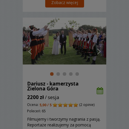
Młodych. Jestem otwarty na uwagi i
Zobacz więcej
sugestie Młodej Pary.
Dariusz - kamerzysta
Zielona Góra
2200 zł
/ sesja
Ocena:
(2 opinie)
5,00 / 5
Poleceń: 65
Filmujemy i tworzymy nagrania z pasją.
Reportaże realizujemy za pomocą