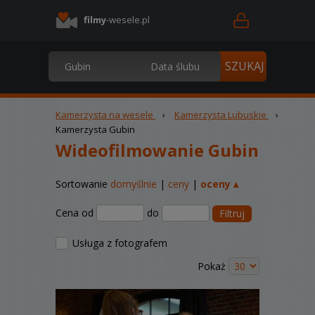
filmy
-wesele.pl
Kamerzysta na wesele
›
Kamerzysta Lubuskie
›
Kamerzysta Gubin
Wideofilmowanie Gubin
Sortowanie
domyślnie
|
ceny
|
oceny ▴
Cena od
do
Filtruj
Usługa z fotografem
Pokaż