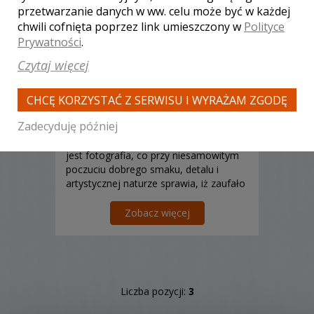
przetwarzanie danych w ww. celu może być w każdej
chwili cofnięta poprzez link umieszczony w
Polityce
Iwona i Łukasz - kamerzysta
Zielona Góra
Prywatności
.
5000 zł
/ sesja
Czytaj więcej
Ocena:
(11 opinii)
5,00 / 5
Poleceń: 227
CHCĘ KORZYSTAĆ Z SERWISU I WYRAŻAM ZGODĘ
Jesteśmy małżeństwem, które od 15 lat
Zadecyduję później
tworzy niezapomniane historie miłosne
w Polsce i Europie. Iwona - jej pasją
jest fotografia, co przy niesamowitym
poczuciu dobrego smaku, detalu i
artystycznej naturze sprawia, iż zaufało
jej już ponad 500 par. Łukasz -
informatyk, grafik, zajmuje się
Zobacz więcej
multimediami i cyberbezpieczeństwem
a z pasji i zamiłowania ...
Liczba pozycji:
3