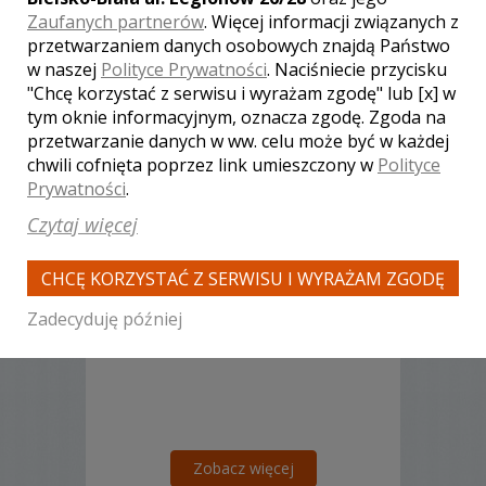
Zaufanych partnerów
. Więcej informacji związanych z
przetwarzaniem danych osobowych znajdą Państwo
w naszej
Polityce Prywatności
. Naciśniecie przycisku
"Chcę korzystać z serwisu i wyrażam zgodę" lub [x] w
tym oknie informacyjnym, oznacza zgodę. Zgoda na
przetwarzanie danych w ww. celu może być w każdej
chwili cofnięta poprzez link umieszczony w
Polityce
Piotr - kamerzysta Gorzów
Prywatności
.
Wielkopolski
Czytaj więcej
3000 zł
/ sesja
Ocena:
(0 opinii)
0,00 / 5
CHCĘ KORZYSTAĆ Z SERWISU I WYRAŻAM ZGODĘ
Poleceń: 5
Dbamy o to, aby nasz klient był
Zadecyduję później
zadowolony z efektu końcowego.
Zobacz więcej