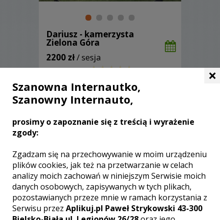
Dariusz - kamerzysta
Zielona Góra
2200 zł
/ sesja
×
Ocena:
(2 opinie)
5,00 / 5
Poleceń: 65
Szanowna Internautko,
Filmujemy i tworzymy nagrania z pasją.
Szanowny Internauto,
Reportaże realizujemy za pomocą
nowoczesnych kamer ,oraz lustrzanek z
prosimy o zapoznanie się z treścią i wyrażenie
jasnymi obiektywami klasy L
zgody:
.Zapraszamy wszystkich chcących mieć
doskonały film z uroczystości ślubno -
weselnych.
Zgadzam się na przechowywanie w moim urządzeniu
Zobacz więcej
plików cookies, jak też na przetwarzanie w celach
analizy moich zachowań w niniejszym Serwisie moich
danych osobowych, zapisywanych w tych plikach,
pozostawianych przeze mnie w ramach korzystania z
Serwisu przez
Aplikuj.pl Paweł Strykowski 43-300
Bielsko-Biała ul. Legionów 26/28
oraz jego