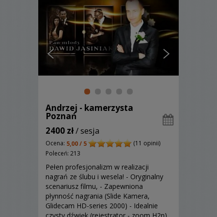
Andrzej - kamerzysta
Poznań
2400 zł
/ sesja
Ocena:
(11 opinii)
5,00 / 5
Poleceń: 213
Pełen profesjonalizm w realizacji
nagrań ze ślubu i wesela! - Oryginalny
scenariusz filmu, - Zapewniona
płynność nagrania (Slide Kamera,
Glidecam HD-series 2000) - Idealnie
czysty dźwięk (rejestrator - zoom H2n)