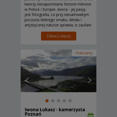
tworzy niezapomniane historie miłosne
w Polsce i Europie. Iwona - jej pasją
jest fotografia, co przy niesamowitym
poczuciu dobrego smaku, detalu i
artystycznej naturze sprawia, iż zaufało
jej już ponad 500 par. Łukasz -
informatyk, grafik, zajmuje się
Zobacz więcej
multimediami i cyberbezpieczeństwem
a z pasji i zamiłowania ...
Polecamy
Iwona Łukasz - kamerzysta
Poznań