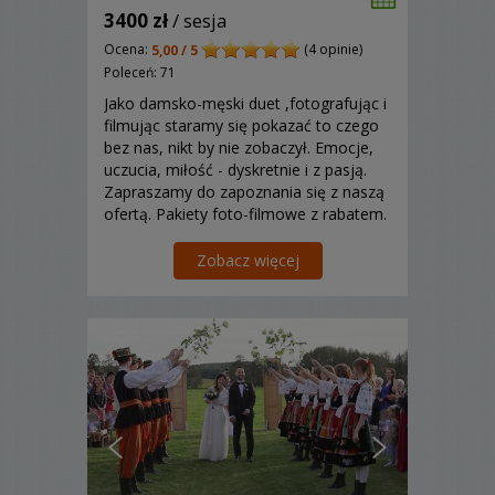
3400 zł
/ sesja
Ocena:
(4 opinie)
5,00 / 5
Poleceń: 71
Jako damsko-męski duet ,fotografując i
filmując staramy się pokazać to czego
bez nas, nikt by nie zobaczył. Emocje,
uczucia, miłość - dyskretnie i z pasją.
Zapraszamy do zapoznania się z naszą
ofertą. Pakiety foto-filmowe z rabatem.
Dron i fotobudka w naszej ofercie foto
- film.
Zobacz więcej