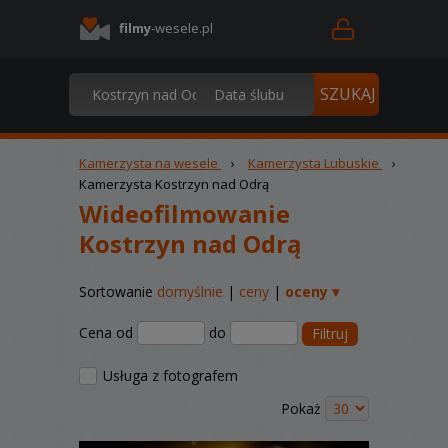
filmy
-wesele.pl
Kamerzysta na wesele
›
Kamerzysta Lubuskie
›
Kamerzysta Kostrzyn nad Odrą
Wideofilmowanie
Kostrzyn nad Odrą
Sortowanie
domyślnie
|
ceny
|
oceny ▾
Cena od
do
Filtruj
Usługa z fotografem
Pokaż