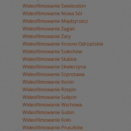
Wideofilmowanie Świebodzin
Wideofilmowanie Nowa Sól
Wideofilmowanie Międzyrzecz
Wideofilmowanie Żagań
Wideofilmowanie Żary
Wideofilmowanie Krosno Odrzańskie
Wideofilmowanie Sulechów
Wideofilmowanie Słubice
Wideofilmowanie Skwierzyna
Wideofilmowanie Szprotawa
Wideofilmowanie Konin
Wideofilmowanie Rzepin
Wideofilmowanie Sulęcin
Wideofilmowanie Wschowa
Wideofilmowanie Gubin
Wideofilmowanie Koło
Wideofilmowanie Pruszków