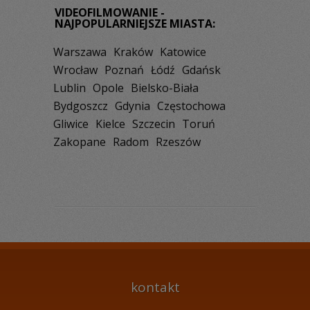
VIDEOFILMOWANIE -
NAJPOPULARNIEJSZE MIASTA:
Warszawa
Kraków
Katowice
Wrocław
Poznań
Łódź
Gdańsk
Lublin
Opole
Bielsko-Biała
Bydgoszcz
Gdynia
Częstochowa
Gliwice
Kielce
Szczecin
Toruń
Zakopane
Radom
Rzeszów
kontakt