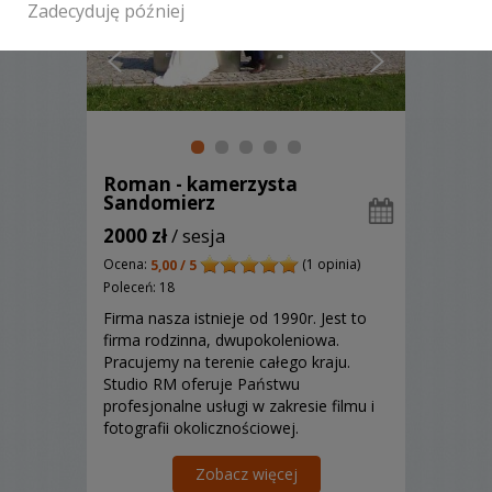
Zadecyduję później
Roman - kamerzysta
Sandomierz
2000 zł
/ sesja
Ocena:
(1 opinia)
5,00 / 5
Poleceń: 18
Firma nasza istnieje od 1990r. Jest to
firma rodzinna, dwupokoleniowa.
Pracujemy na terenie całego kraju.
Studio RM oferuje Państwu
profesjonalne usługi w zakresie filmu i
fotografii okolicznościowej.
Dysponujemy profesjonalnym
sprzętem do fotografii oraz
Zobacz więcej