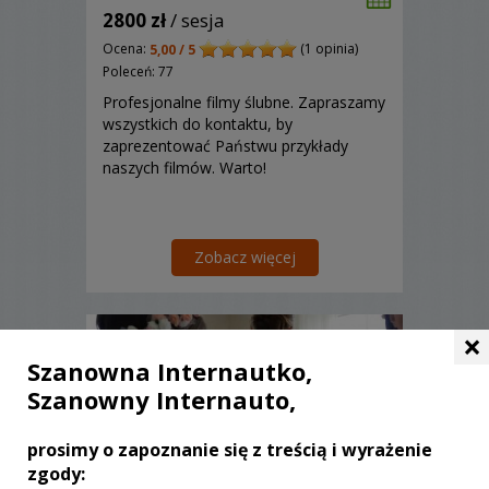
2800 zł
/ sesja
Ocena:
(1 opinia)
5,00 / 5
Poleceń: 77
Profesjonalne filmy ślubne. Zapraszamy
wszystkich do kontaktu, by
zaprezentować Państwu przykłady
naszych filmów. Warto!
Zobacz więcej
×
Szanowna Internautko,
Szanowny Internauto,
prosimy o zapoznanie się z treścią i wyrażenie
zgody: