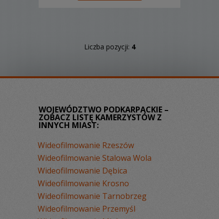
REJESTRACJI video. Realizacje wizualne
to nasza pasja, do każdego klienta
podchodzimy indyw...
Liczba pozycji:
4
WOJEWÓDZTWO PODKARPACKIE –
ZOBACZ LISTĘ KAMERZYSTÓW Z
INNYCH MIAST:
Wideofilmowanie Rzeszów
Wideofilmowanie Stalowa Wola
Wideofilmowanie Dębica
Wideofilmowanie Krosno
Wideofilmowanie Tarnobrzeg
Wideofilmowanie Przemyśl