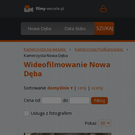
filmy
-wesele.pl
Kamerzysta na wesele
›
Kamerzysta Podkarpackie
›
Kamerzysta Nowa Dęba
Wideofilmowanie Nowa
Dęba
Sortowanie
domyślnie ▾
|
ceny
|
oceny
Cena od
do
Filtruj
Usługa z fotografem
Pokaż