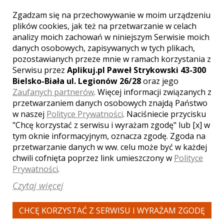
Zgadzam się na przechowywanie w moim urządzeniu
plików cookies, jak też na przetwarzanie w celach
Andrzej - kamerzysta
analizy moich zachowań w niniejszym Serwisie moich
Tarnobrzeg
danych osobowych, zapisywanych w tych plikach,
2800 zł
/ sesja
pozostawianych przeze mnie w ramach korzystania z
Serwisu przez
Aplikuj.pl Paweł Strykowski 43-300
Ocena:
(0 opinii)
0,00 / 5
Bielsko-Biała ul. Legionów 26/28
oraz jego
Poleceń: 40
Zaufanych partnerów
. Więcej informacji związanych z
Zachowaj piękne chwile na dłużej!
przetwarzaniem danych osobowych znajdą Państwo
Zapewniamy profesjonalną usługę
w naszej
Polityce Prywatności
. Naciśniecie przycisku
wideofilmowania ślubu i wesela.
"Chcę korzystać z serwisu i wyrażam zgodę" lub [x] w
Wszystko takie jak chcesz!
tym oknie informacyjnym, oznacza zgodę. Zgoda na
przetwarzanie danych w ww. celu może być w każdej
chwili cofnięta poprzez link umieszczony w
Polityce
Zobacz więcej
Prywatności
.
Czytaj więcej
CHCĘ KORZYSTAĆ Z SERWISU I WYRAŻAM ZGODĘ