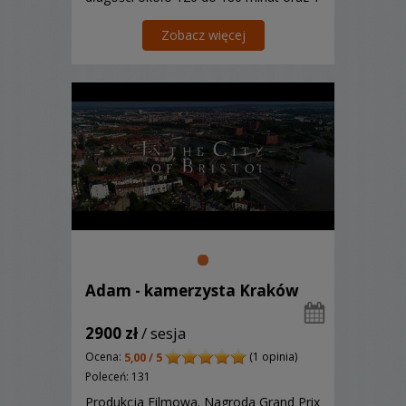
płytę Blu-Ray. Dojazd łącznie 100 km w
cenie usługi. Zapraszamy!
Zobacz więcej
Adam - kamerzysta Kraków
2900 zł
/ sesja
Ocena:
(1 opinia)
5,00 / 5
Poleceń: 131
Produkcja Filmowa. Nagroda Grand Prix