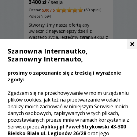
3400 zł
/ sesja
Ocena:
(60 opinii)
5,00 / 5
Poleceń: 694
Stworzyliśmy naszą ofertę aby
uwiecznić najważniejszy dzień z
Waszego życia. Jesteśmy zgraną ekipą z
×
pomysłami i dużym doświadczeniem.
Szanowna Internautko,
Stworzony przez nas film będzie
wspaniałą pamiątką, do której będziecie
Szanowny Internauto,
często wracać! Zapraszamy do
kontaktu!
Zobacz więcej
prosimy o zapoznanie się z treścią i wyrażenie
zgody:
Zgadzam się na przechowywanie w moim urządzeniu
plików cookies, jak też na przetwarzanie w celach
analizy moich zachowań w niniejszym Serwisie moich
danych osobowych, zapisywanych w tych plikach,
pozostawianych przeze mnie w ramach korzystania z
Serwisu przez
Aplikuj.pl Paweł Strykowski 43-300
Bielsko-Biała ul. Legionów 26/28
oraz jego