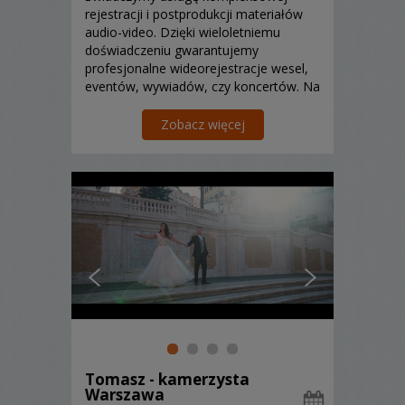
rejestracji i postprodukcji materiałów
audio-video. Dzięki wieloletniemu
doświadczeniu gwarantujemy
profesjonalne wideorejestracje wesel,
eventów, wywiadów, czy koncertów. Na
każdym etapie projektu wspieramy
Was, począwszy od pomysłu na jego
Zobacz więcej
realizację,
Tomasz - kamerzysta
Warszawa