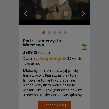
Piotr - kamerzysta
Warszawa
3999 zł
/ sesja
Ocena:
(32 opinii)
5,00 / 5
Poleceń: 402
Młoda dynamicznie rozwijająca się
firma z okolic Piaseczna, dla której
filmowanie to nie tylko praca, ale
przede wszystkim wielka pasja to
właśnie MY! Ciągle gonimy najnowsze
trendy po to, aby Wasza pamiątka była
wyjątkowa i niepowtarzalna. Każde
niebanalne wyzwanie jest dla nas
Zobacz więcej