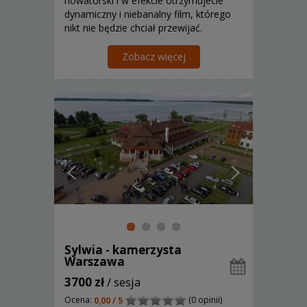
nowatorski i w efekcie otrzymujecie
dynamiczny i niebanalny film, którego
nikt nie będzie chciał przewijać.
Zapraszamy !
Zobacz więcej
Sylwia - kamerzysta
Warszawa
3700 zł
/ sesja
Ocena:
(0 opinii)
0,00 / 5