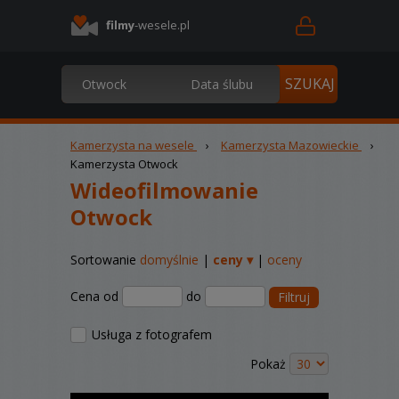
filmy
-wesele.pl
Kamerzysta na wesele
›
Kamerzysta Mazowieckie
›
Kamerzysta Otwock
Wideofilmowanie
Otwock
Sortowanie
domyślnie
|
ceny ▾
|
oceny
Cena od
do
Filtruj
Usługa z fotografem
Pokaż