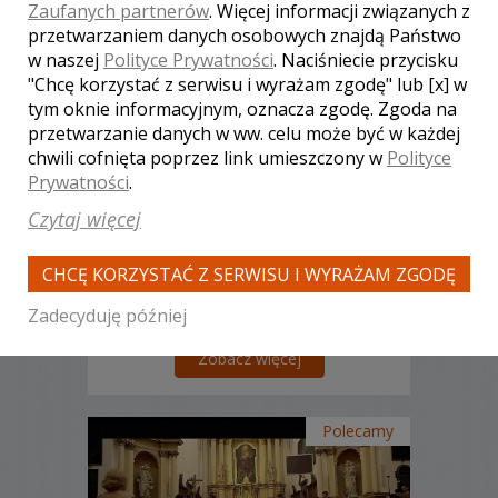
Zaufanych partnerów
. Więcej informacji związanych z
przetwarzaniem danych osobowych znajdą Państwo
w naszej
Polityce Prywatności
. Naciśniecie przycisku
Sławomir - kamerzysta
Budzyń
"Chcę korzystać z serwisu i wyrażam zgodę" lub [x] w
tym oknie informacyjnym, oznacza zgodę. Zgoda na
3200 zł
/ sesja
przetwarzanie danych w ww. celu może być w każdej
Ocena:
(0 opinii)
0,00 / 5
chwili cofnięta poprzez link umieszczony w
Polityce
Poleceń: 9
Prywatności
.
Ślub to jeden z najważniejszych dni w
Czytaj więcej
Twoim życiu, wybierając mnie możesz
liczyć na pełne zaangażowanie,
profesjonalną obsługę oraz wieloletnie
CHCĘ KORZYSTAĆ Z SERWISU I WYRAŻAM ZGODĘ
doświadczenie dzięki którym ten dzień
zarejestruję jako niezapomnianą
Zadecyduję później
historię.
Zobacz więcej
Polecamy