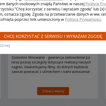
em danych osobowych znajdą Państwo w naszej
Polityce Pr
rzycisku "Chcę korzystać z serwisu i wyrażam zgodę" lub [x]
m, oznacza zgodę. Zgoda na przetwarzanie danych w ww. ce
 cofnięta poprzez link umieszczony w
Polityce Prywatności
.
Zbigniew - kamerzysta Siedlce
CHCĘ KORZYSTAĆ Z SERWISU I WYRAŻAM ZGODĘ
2000 zł
/ sesja
óźniej
Ocena:
(2 opinie)
5,00 / 5
Poleceń: 122
Dyskretne filmowanie - gwarancja zadowolenia! Już
teraz poznaj szczegóły dotyczące realizacji naszych
nagrań. Gwarantujemy filmy, do których będziecie
zawsze powracać z uśmiechem i łzami wzruszenia!
Zobacz więcej