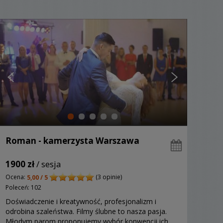
Roman - kamerzysta Warszawa
1900 zł
/ sesja
Ocena:
(3 opinie)
5,00 / 5
Poleceń: 102
Doświadczenie i kreatywność, profesjonalizm i
odrobina szaleństwa. Filmy ślubne to nasza pasja.
Młodym parom proponujemy wybór konwencji ich