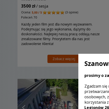
3500 zł
/ sesja
Ocena:
(3 opinie)
5,00 / 5
Poleceń: 70
Każdy jeden film jest dla nowym wyzwaniem.
Podejmując się jego wykonania, dążymy do
doskonałości. Najlepiej naszą pracę oddają nasze
zrealizowane filmy. Priorytetem dla nas jest
zadowolenie Klienta!
Zobacz więcej
Szanown
prosimy o za
Zgadzam się 
przetwarzani
osobowych, z
korzystania 
Legionów 26