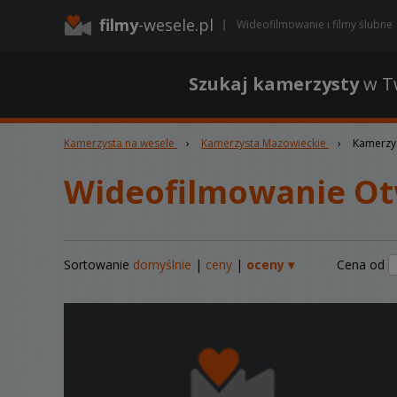
filmy
-wesele.pl
Wideofilmowanie i filmy ślubne
Szukaj kamerzysty
w Tw
Kamerzysta na wesele
›
Kamerzysta Mazowieckie
›
Kamerzy
Wideofilmowanie O
Sortowanie
domyślnie
|
ceny
|
oceny ▾
Cena od