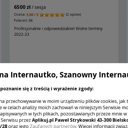
6500 zł
/ sesja
Ocena:
(2 opinie)
5,00 / 5
Poleceń: 68
Profesjonalnie i odpowiedzialnie! Wolne terminy
2022-23
Zobacz więcej
a Internautko, Szanowny Interna
poznanie się z treścią i wyrażenie zgody:
na przechowywanie w moim urządzeniu plików cookies, jak 
e w celach analizy moich zachowań w niniejszym Serwisie m
apisywanych w tych plikach, pozostawianych przeze mnie w
z Serwisu przez
Aplikuj.pl Paweł Strykowski 43-300 Bielsko
/28
oraz jego
Zaufanych partnerów
. Więcej informacji zwią