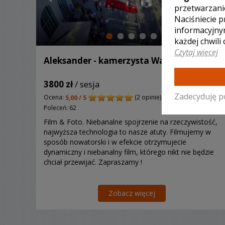
przetwarzani
Naciśniecie p
informacyjny
każdej chwili
Czytaj więcej
Aleksander - kamerzysta Warszawa
3800 zł
/ sesja
Zadecyduję p
Ocena:
(2 opinie)
5,00 / 5
Poleceń: 62
Film & Foto. Niebanalne spojrzenie na rzeczywistość,
najwyższa technologia to nasze atuty. Filmujemy w
sposób nowatorski i w efekcie otrzymujecie
dynamiczny i niebanalny film, którego nikt nie będzie
chciał przewijać. Zapraszamy !
Zobacz więcej