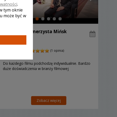
ywatności
.
 w tym oknie
lu może być w
Mateusz - kamerzysta Mińsk
Mazowiecki
4500 zł
/ sesja
Ocena:
(1 opinia)
5,00 / 5
Poleceń: 43
Do każdego filmu podchodzę indywidualnie. Bardzo
duże doświadczenia w branży filmowej
Zobacz więcej