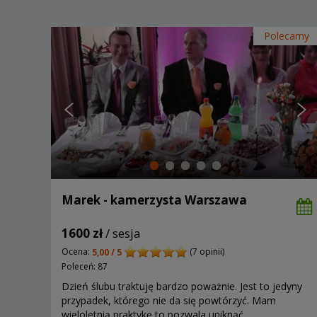
Polecamy
Marek - kamerzysta Warszawa
1600 zł
/ sesja
Ocena:
(7 opinii)
5,00 / 5
Poleceń: 87
Dzień ślubu traktuję bardzo poważnie. Jest to jedyny
przypadek, którego nie da się powtórzyć. Mam
wieloletnią praktykę to pozwala uniknąć