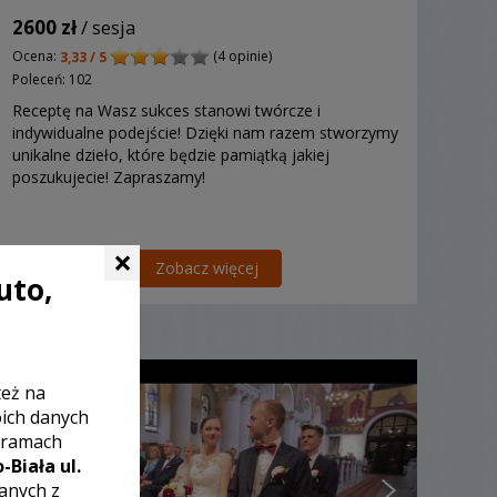
2600 zł
/ sesja
Ocena:
(4 opinie)
3,33 / 5
Poleceń: 102
Receptę na Wasz sukces stanowi twórcze i
indywidualne podejście! Dzięki nam razem stworzymy
unikalne dzieło, które będzie pamiątką jakiej
poszukujecie! Zapraszamy!
×
Zobacz więcej
uto,
też na
oich danych
 ramach
-Biała ul.
zanych z