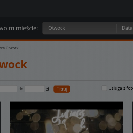
oim mieście:
sta Otwock
twock
Usługa z fo
do
zł
Filtruj