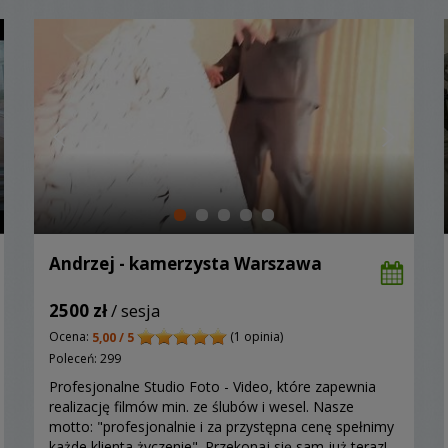
Andrzej - kamerzysta Warszawa
2500 zł
/ sesja
Ocena:
(1 opinia)
5,00 / 5
Poleceń: 299
Profesjonalne Studio Foto - Video, które zapewnia
realizację filmów min. ze ślubów i wesel. Nasze
motto: "profesjonalnie i za przystępna cenę spełnimy
każde klienta życzenie". Przekonaj się sam już teraz!