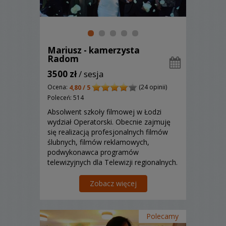
Mariusz - kamerzysta
Radom
3500 zł
/ sesja
Ocena:
(24 opinii)
4,80 / 5
Poleceń: 514
Absolwent szkoły filmowej w Łodzi
wydział Operatorski. Obecnie zajmuję
się realizacją profesjonalnych filmów
ślubnych, filmów reklamowych,
podwykonawca programów
telewizyjnych dla Telewizji regionalnych.
Posiadam duże doświadczenie oraz
kreatywność, co jest gwarantem
Zobacz więcej
wykonania wspaniałej Pamiątki z tak
ważnego dla Państwa Dnia.
Zapraszam!...
Polecamy