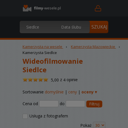
filmy
-wesele.pl
Kamerzysta na wesele
›
Kamerzysta Mazowieckie
›
Kamerzysta Siedlce
Wideofilmowanie
Siedlce
/
z
opinie
5,00
4
5
Sortowanie
domyślnie
|
ceny
|
oceny ▾
Cena od
do
Filtruj
Usługa z fotografem
Pokaż