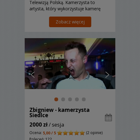
Telewizją Polską. Kamerzysta to
artysta, który wykorzystuje kamerę
niczym malarz - pędzel. Szczegóły mają
znaczenie i ja zawsze indywidualnie
Zobacz więcej
realizuję każdy film!
Zbigniew - kamerzysta
Siedlce
2000 zł
/ sesja
Ocena:
(2 opinie)
5,00 / 5
Poleceń: 122