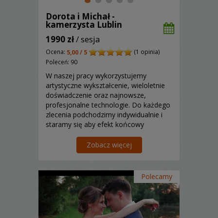
Dorota i Michał -
kamerzysta Lublin
1990 zł
/ sesja
Ocena:
(1 opinia)
5,00 / 5
Poleceń: 90
W naszej pracy wykorzystujemy
artystyczne wykształcenie, wieloletnie
doświadczenie oraz najnowsze,
profesjonalne technologie. Do każdego
zlecenia podchodzimy indywidualnie i
staramy się aby efekt końcowy
przekazywał zarówno nasze idee jak i
uwzględniał wizję klienta. Zajmujemy
Zobacz więcej
się: wideofilmowaniem, fotografią
okolicznościową, biznesową,...
Polecamy