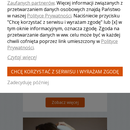
Zaufanych partnerów
. Więcej informacji związanych z
przetwarzaniem danych osobowych znajdą Państwo
w naszej
Polityce Prywatności
. Naciśniecie przycisku
"Chcę korzystać z serwisu i wyrażam zgodę" lub [x] w
Ruslan - kamerzysta
tym oknie informacyjnym, oznacza zgodę. Zgoda na
Warszawa
przetwarzanie danych w ww. celu może być w każdej
6500 zł
/ sesja
chwili cofnięta poprzez link umieszczony w
Polityce
Ocena:
(1 opinia)
Prywatności
.
5,00 / 5
Poleceń: 31
Czytaj więcej
Doskonale zdajemy sobie sprawę, że
proste rozwiązania są najczęściej
CHCĘ KORZYSTAĆ Z SERWISU I WYRAŻAM ZGODĘ
najlepsze. W ten ważny dla Was dzień
zależy nam na tym, byście byli sobą,
Zadecyduję później
czuli się swobodnie i naturalnie. Wydaje
się to nieprawdopodobne? Zapewniamy
jednak, że jest to możliwe. Istotne jest
dla nas, byście po wielu latach, podczas
Zobacz więcej
oglądania filmu z tego ważnego dnia, z
zachwytem...