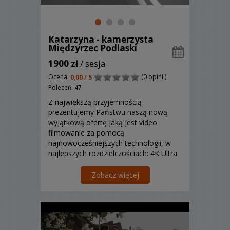
Katarzyna - kamerzysta
Międzyrzec Podlaski
1900 zł
/ sesja
Ocena:
(0 opinii)
0,00 / 5
Poleceń: 47
Z największą przyjemnością
prezentujemy Państwu naszą nową
wyjątkową ofertę jaką jest video
filmowanie za pomocą
najnowocześniejszych technologii, w
najlepszych rozdzielczościach: 4K Ultra
HD * DSLR Full HD * Professional
Camera Full HD.
Zobacz więcej