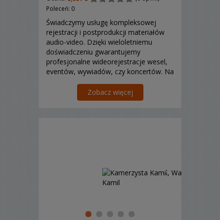
Poleceń: 0
Świadczymy usługę kompleksowej
rejestracji i postprodukcji materiałów
audio-video. Dzięki wieloletniemu
doświadczeniu gwarantujemy
profesjonalne wideorejestracje wesel,
eventów, wywiadów, czy koncertów. Na
każdym etapie projektu wspieramy
Was, począwszy od pomysłu na jego
Zobacz więcej
realizację,