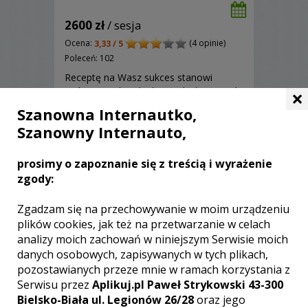
2600 zł
/ sesja
Ocena:
(4 opinie)
3,33 / 5
Poleceń: 102
Receptę na Wasz sukces stanowi
twórcze i indywidualne podejście! Dzięki
×
nam razem stworzymy unikalne dzieło,
Szanowna Internautko,
które będzie pamiątką jakiej
Szanowny Internauto,
poszukujecie! Zapraszamy!
prosimy o zapoznanie się z treścią i wyrażenie
Zobacz więcej
zgody:
Zgadzam się na przechowywanie w moim urządzeniu
plików cookies, jak też na przetwarzanie w celach
analizy moich zachowań w niniejszym Serwisie moich
danych osobowych, zapisywanych w tych plikach,
pozostawianych przeze mnie w ramach korzystania z
Serwisu przez
Aplikuj.pl Paweł Strykowski 43-300
Bielsko-Biała ul. Legionów 26/28
oraz jego