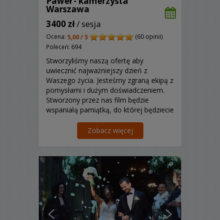
Paweł - kamerzysta
Warszawa
3400 zł
/ sesja
Ocena:
(60 opinii)
5,00 / 5
Poleceń: 694
Stworzyliśmy naszą ofertę aby
uwiecznić najważniejszy dzień z
Waszego życia. Jesteśmy zgraną ekipą z
pomysłami i dużym doświadczeniem.
Stworzony przez nas film będzie
wspaniałą pamiątką, do której będziecie
często wracać! Zapraszamy do
kontaktu!
Zobacz więcej