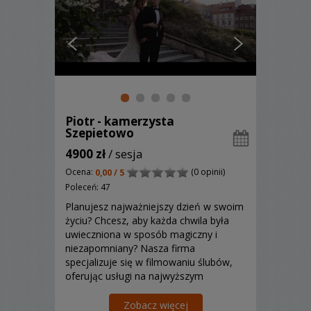
Piotr - kamerzysta
Szepietowo
4900 zł
/ sesja
Ocena:
(0 opinii)
0,00 / 5
Poleceń: 47
Planujesz najważniejszy dzień w swoim
życiu? Chcesz, aby każda chwila była
uwieczniona w sposób magiczny i
niezapomniany? Nasza firma
specjalizuje się w filmowaniu ślubów,
oferując usługi na najwyższym
poziomie. Z pasją i zaangażowaniem
tworzymy filmy, które pozwolą Wam
Zobacz więcej