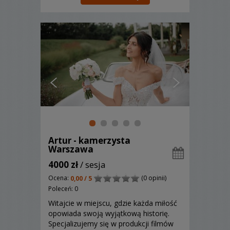
wracać do tych wyjątkowych
momentów przez wiele lat. Dzięki
nowoczesnemu spr...
Artur - kamerzysta
Warszawa
4000 zł
/ sesja
Ocena:
(0 opinii)
0,00 / 5
Poleceń: 0
Witajcie w miejscu, gdzie każda miłość
opowiada swoją wyjątkową historię.
Specjalizujemy się w produkcji filmów