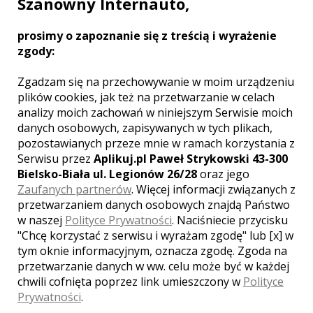
Szanowny Internauto,
spojrzenia na starą wiedzę.
prosimy o zapoznanie się z treścią i wyrażenie
zgody:
Zgadzam się na przechowywanie w moim urządzeniu
Zobacz więcej
plików cookies, jak też na przetwarzanie w celach
analizy moich zachowań w niniejszym Serwisie moich
danych osobowych, zapisywanych w tych plikach,
pozostawianych przeze mnie w ramach korzystania z
Serwisu przez
Aplikuj.pl Paweł Strykowski 43-300
Bielsko-Biała ul. Legionów 26/28
oraz jego
Liczba pozycji:
1
Zaufanych partnerów
. Więcej informacji związanych z
przetwarzaniem danych osobowych znajdą Państwo
w naszej
Polityce Prywatności
. Naciśniecie przycisku
"Chcę korzystać z serwisu i wyrażam zgodę" lub [x] w
tym oknie informacyjnym, oznacza zgodę. Zgoda na
WOJEWÓDZTWO LUBUSKIE – ZOBACZ
przetwarzanie danych w ww. celu może być w każdej
LISTĘ KAMERZYSTÓW Z INNYCH
chwili cofnięta poprzez link umieszczony w
Polityce
MIAST:
Prywatności
.