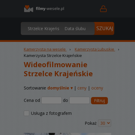
filmy
-wesele.pl
Kamerzysta na wesele
›
Kamerzysta Lubuskie
›
Kamerzysta Strzelce Krajeńskie
Wideofilmowanie
Strzelce Krajeńskie
Sortowanie
domyślnie ▾
|
ceny
|
oceny
Cena od
do
Filtruj
Usługa z fotografem
Pokaż