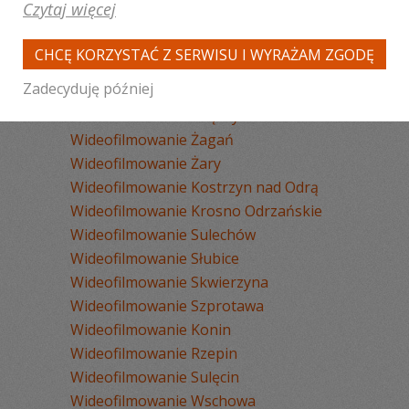
Wideofilmowanie Zielona Góra
Czytaj więcej
Wideofilmowanie Gorzów
Wielkopolski
CHCĘ KORZYSTAĆ Z SERWISU I WYRAŻAM ZGODĘ
Wideofilmowanie Świebodzin
Zadecyduję później
Wideofilmowanie Nowa Sól
Wideofilmowanie Międzyrzecz
Wideofilmowanie Żagań
Wideofilmowanie Żary
Wideofilmowanie Kostrzyn nad Odrą
Wideofilmowanie Krosno Odrzańskie
Wideofilmowanie Sulechów
Wideofilmowanie Słubice
Wideofilmowanie Skwierzyna
Wideofilmowanie Szprotawa
Wideofilmowanie Konin
Wideofilmowanie Rzepin
Wideofilmowanie Sulęcin
Wideofilmowanie Wschowa