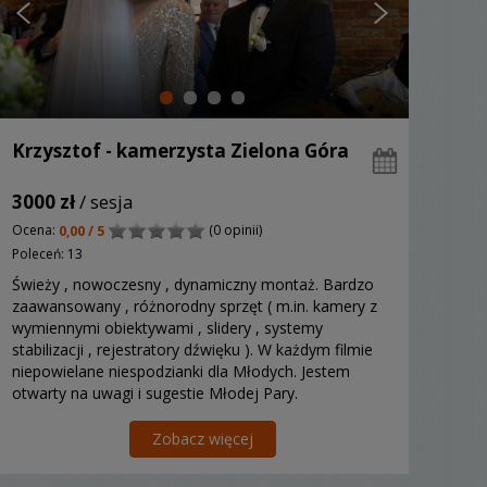
Krzysztof - kamerzysta Zielona Góra
3000 zł
/ sesja
Ocena:
(0 opinii)
0,00 / 5
Poleceń: 13
Świeży , nowoczesny , dynamiczny montaż. Bardzo
zaawansowany , różnorodny sprzęt ( m.in. kamery z
wymiennymi obiektywami , slidery , systemy
stabilizacji , rejestratory dźwięku ). W każdym filmie
niepowielane niespodzianki dla Młodych. Jestem
otwarty na uwagi i sugestie Młodej Pary.
Zobacz więcej