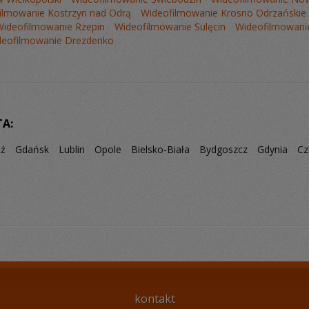
ilmowanie Kostrzyn nad Odrą
Wideofilmowanie Krosno Odrzańskie
Wideofilmowanie Rzepin
Wideofilmowanie Sulęcin
Wideofilmowan
deofilmowanie Drezdenko
TA:
dź
Gdańsk
Lublin
Opole
Bielsko-Biała
Bydgoszcz
Gdynia
Cz
kontakt