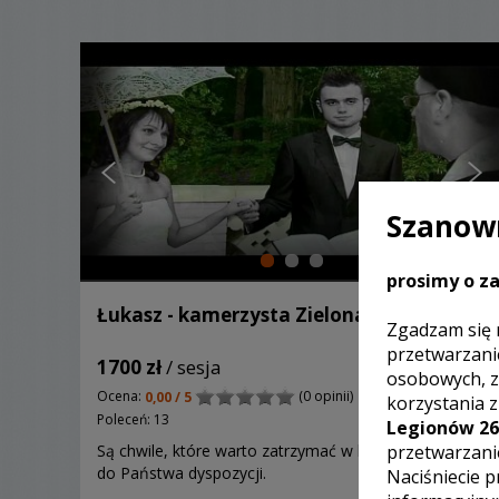
Szanown
prosimy o za
Łukasz - kamerzysta Zielona Góra
Zgadzam się 
przetwarzani
1700 zł
/ sesja
osobowych, z
Ocena:
(0 opinii)
0,00 / 5
korzystania 
Poleceń: 13
Legionów 26
przetwarzani
Są chwile, które warto zatrzymać w kadrze! Jesteśmy
do Państwa dyspozycji.
Naciśniecie p