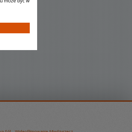
lu może być w
a Sól
Wideofilmowanie Międzyrzecz