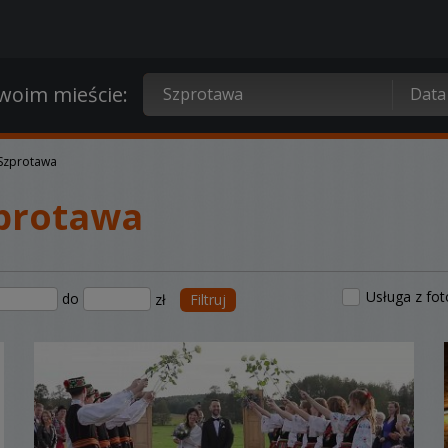
oim mieście:
Szprotawa
protawa
Usługa z fo
do
zł
Filtruj