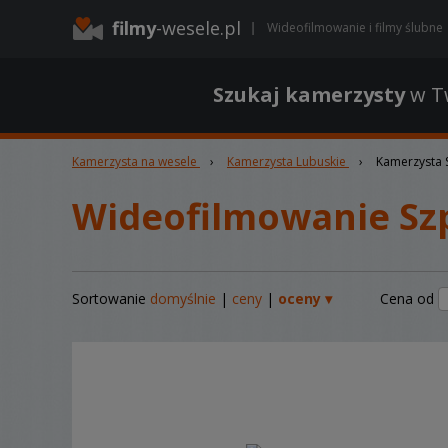
filmy
-wesele.pl
Wideofilmowanie i filmy ślubne
Szukaj kamerzysty
w Tw
Kamerzysta na wesele
›
Kamerzysta Lubuskie
›
Kamerzysta 
Wideofilmowanie Sz
Sortowanie
domyślnie
|
ceny
|
oceny ▾
Cena od