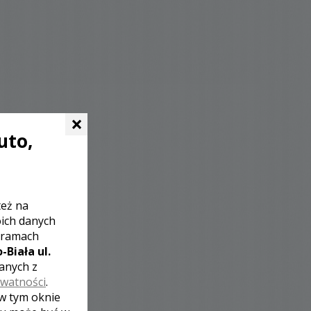
×
uto,
też na
oich danych
 ramach
-Biała ul.
zanych z
ywatności
.
 w tym oknie