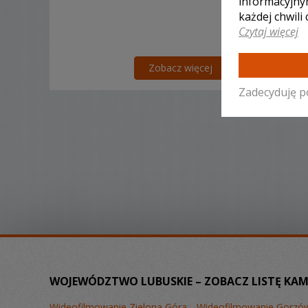
informacyjny
każdej chwili
Czytaj więcej
Zobacz więcej
Zadecyduję p
WOJEWÓDZTWO LUBUSKIE – ZOBACZ LISTĘ KAM
Wideofilmowanie Zielona Góra
Wideofilmowanie Gorzów