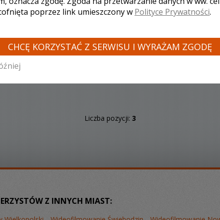
m, oznacza zgodę. Zgoda na przetwarzanie danych w ww. ce
 cofnięta poprzez link umieszczony w
Polityce Prywatności
.
CHCĘ KORZYSTAĆ Z SERWISU I WYRAŻAM ZGODĘ
óźniej
Liczba pozycji:
3
ERZYSTÓW Z INNYCH MIAST:
 Wielkopolski
Wideofilmowanie Świebodzin
Wideofilmowanie Now