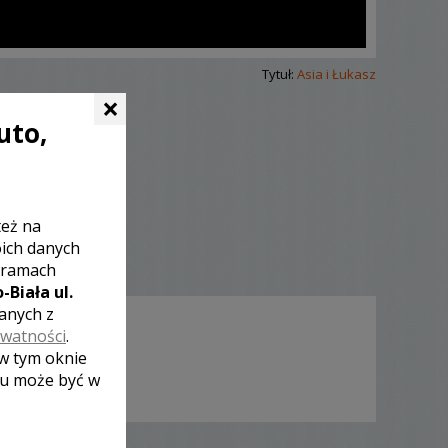
Tytuł:
Asia i Łukasz
×
uto,
też na
oich danych
 ramach
-Biała ul.
zanych z
ywatności
.
 w tym oknie
lu może być w