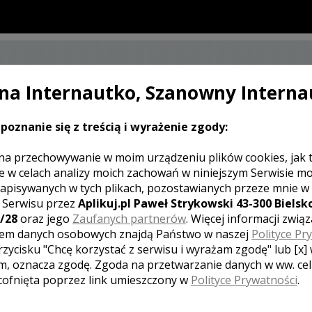
a Internautko, Szanowny Interna
SKONTAKTUJ SIĘ Z KAMERZYSTĄ
ŚLUBNYM
poznanie się z treścią i wyrażenie zgody:
na przechowywanie w moim urządzeniu plików cookies, jak 
e w celach analizy moich zachowań w niniejszym Serwisie m
apisywanych w tych plikach, pozostawianych przeze mnie w
J KOMENTARZ
z Serwisu przez
Aplikuj.pl Paweł Strykowski 43-300 Bielsko
/28
oraz jego
Zaufanych partnerów
. Więcej informacji zwią
em danych osobowych znajdą Państwo w naszej
Polityce Pr
rzycisku "Chcę korzystać z serwisu i wyrażam zgodę" lub [x]
[ brak komentarzy ]
m, oznacza zgodę. Zgoda na przetwarzanie danych w ww. ce
 cofnięta poprzez link umieszczony w
Polityce Prywatności
.