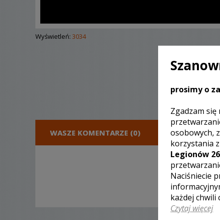
Wyświetleń:
3034
Szanown
prosimy o za
Zgadzam się 
przetwarzani
osobowych, z
WASZE KOMENTARZE (0)
DODA
korzystania 
Legionów 26
przetwarzani
Naciśniecie p
informacyjny
każdej chwili
Czytaj więcej