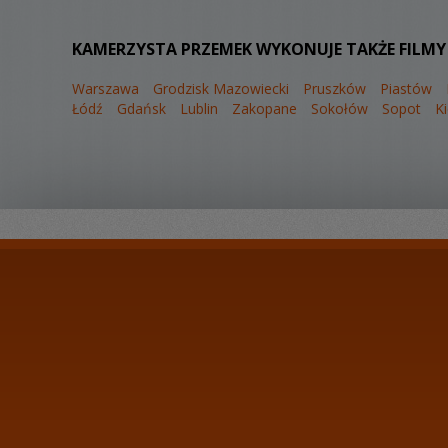
KAMERZYSTA PRZEMEK WYKONUJE TAKŻE FILMY
Warszawa
Grodzisk Mazowiecki
Pruszków
Piastów
Łódź
Gdańsk
Lublin
Zakopane
Sokołów
Sopot
Ki