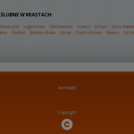
 ŚLUBNE W MIASTACH:
Piaseczno
Legionowo
Skierniewice
Łowicz
Grójec
Góra Kalwa
elce
Radom
Bielsko-Biała
Opole
Częstochowa
Gliwice
Szcze
kontakt
Copyright