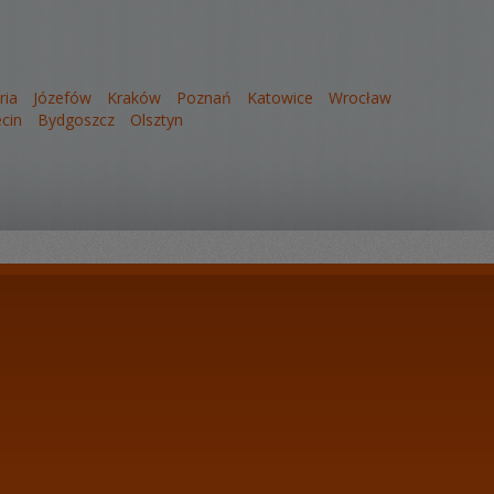
ria
Józefów
Kraków
Poznań
Katowice
Wrocław
cin
Bydgoszcz
Olsztyn