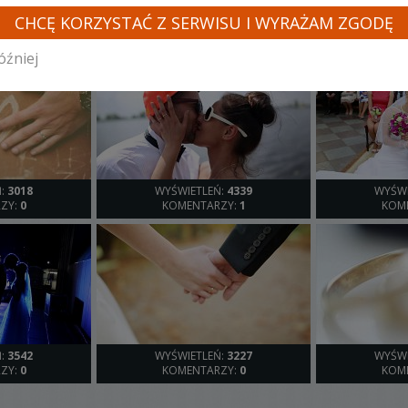
INNE LOSOWE FILMY TEGO KAMERZYSTY
CHCĘ KORZYSTAĆ Z SERWISU I WYRAŻAM ZGODĘ
óźniej
Ń:
3018
WYŚWIETLEŃ:
4339
WYŚWI
ZY:
0
KOMENTARZY:
1
KOM
Ń:
3542
WYŚWIETLEŃ:
3227
WYŚWI
ZY:
0
KOMENTARZY:
0
KOM