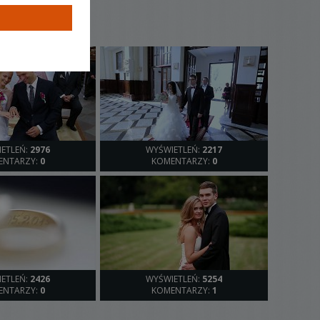
ETLEŃ:
2976
WYŚWIETLEŃ:
2217
ENTARZY:
0
KOMENTARZY:
0
ETLEŃ:
2426
WYŚWIETLEŃ:
5254
ENTARZY:
0
KOMENTARZY:
1