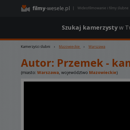
filmy
-wesele.pl
Wideofilmowanie i filmy ślubne
Szukaj kamerzysty
w Tw
Kamerzyści ślubni
›
Mazowieckie
›
Warszawa
Autor:
Przemek - ka
(miasto:
Warszawa
, województwo
Mazowieckie
)