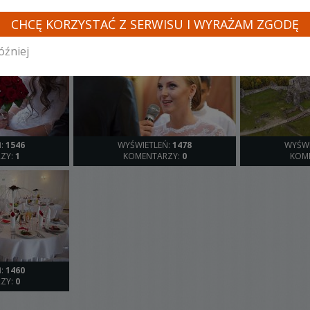
INNE LOSOWE FILMY TEGO KAMERZYSTY
CHCĘ KORZYSTAĆ Z SERWISU I WYRAŻAM ZGODĘ
óźniej
Ń:
1546
WYŚWIETLEŃ:
1478
WYŚWI
ZY:
1
KOMENTARZY:
0
KOM
Ń:
1460
ZY:
0