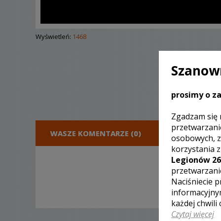
Wyświetleń:
1468
Szanown
prosimy o za
Zgadzam się 
przetwarzani
WASZE KOMENTARZE (0)
DODA
osobowych, z
korzystania 
Legionów 26
przetwarzani
Naciśniecie p
informacyjny
każdej chwili
Czytaj więcej