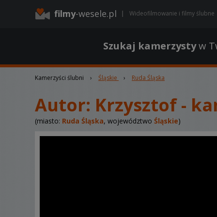
filmy
-wesele.pl
Wideofilmowanie i filmy ślubne
Szukaj kamerzysty
w Tw
Kamerzyści ślubni
›
Śląskie
›
Ruda Śląska
Autor:
Krzysztof - k
(miasto:
Ruda Śląska
, województwo
Śląskie
)