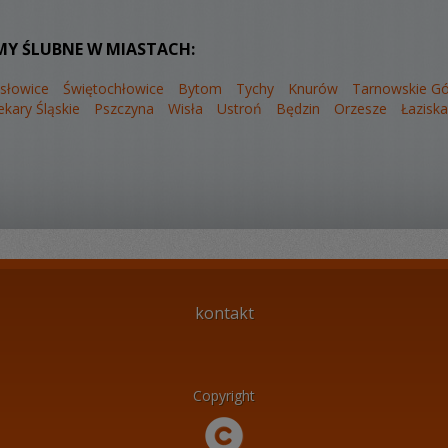
MY ŚLUBNE W MIASTACH:
słowice
Świętochłowice
Bytom
Tychy
Knurów
Tarnowskie Gó
ekary Śląskie
Pszczyna
Wisła
Ustroń
Będzin
Orzesze
Łazisk
kontakt
Copyright