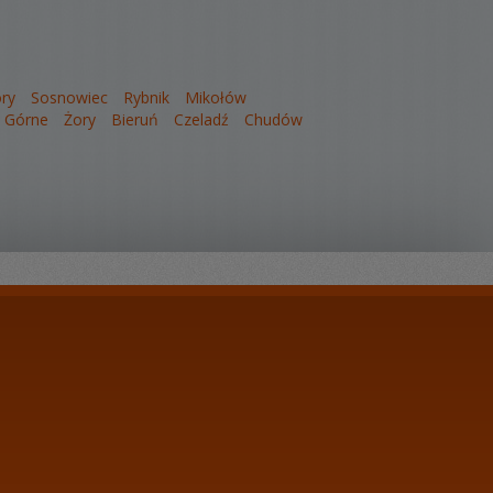
ry
Sosnowiec
Rybnik
Mikołów
a Górne
Żory
Bieruń
Czeladź
Chudów