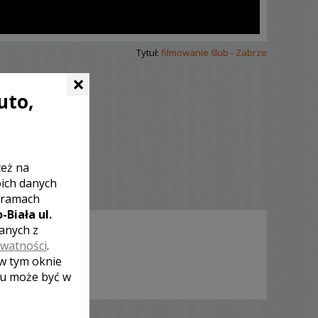
Tytuł:
filmowanie ślub - Zabrze
×
uto,
też na
oich danych
 ramach
-Biała ul.
zanych z
ywatności
.
 w tym oknie
lu może być w