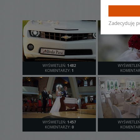
Zadecyduję p
WYŚWIETLEŃ:
1482
WYŚWIETLE
KOMENTARZY:
1
KOMENTAR
WYŚWIETLEŃ:
1457
WYŚWIETLE
KOMENTARZY:
0
KOMENTAR