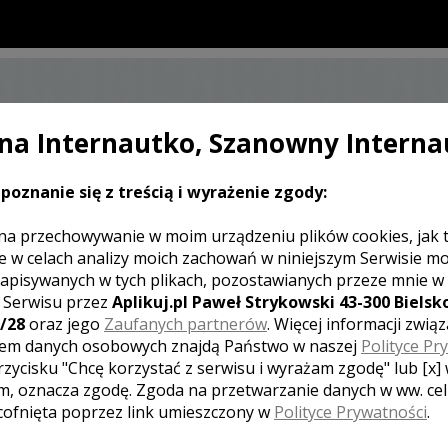
a Internautko, Szanowny Interna
SKONTAKTUJ SIĘ Z KAMERZYSTĄ
ŚLUBNYM
poznanie się z treścią i wyrażenie zgody:
na przechowywanie w moim urządzeniu plików cookies, jak 
e w celach analizy moich zachowań w niniejszym Serwisie m
J KOMENTARZ
apisywanych w tych plikach, pozostawianych przeze mnie w
z Serwisu przez
Aplikuj.pl Paweł Strykowski 43-300 Bielsko
/28
oraz jego
Zaufanych partnerów
. Więcej informacji zwią
em danych osobowych znajdą Państwo w naszej
Polityce Pr
[ brak komentarzy ]
rzycisku "Chcę korzystać z serwisu i wyrażam zgodę" lub [x]
m, oznacza zgodę. Zgoda na przetwarzanie danych w ww. ce
 cofnięta poprzez link umieszczony w
Polityce Prywatności
.