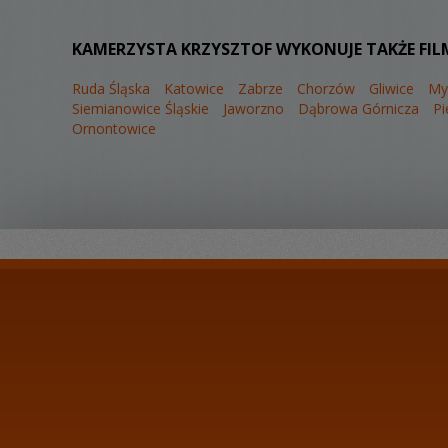
KAMERZYSTA KRZYSZTOF WYKONUJE TAKŻE FIL
Ruda Śląska
Katowice
Zabrze
Chorzów
Gliwice
My
Siemianowice Śląskie
Jaworzno
Dąbrowa Górnicza
Pi
Ornontowice