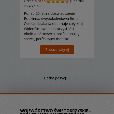
Ocena:
(1 opinia)
5,00 / 5
Poleceń: 18
Ponad 25 letnie doświadczenie.
Rodzinna, dwypokoleniowa firma.
Obszar działania obejmuje cały kraj.
Wideofilmowanie uroczystości
okolicznościowych, profesjonalny
sprzęt, perfekcyjny montaż.
Zapraszamy do poznania oferty!
Zobacz więcej
Liczba pozycji:
5
WOJEWÓDZTWO ŚWIĘTOKRZYSKIE –