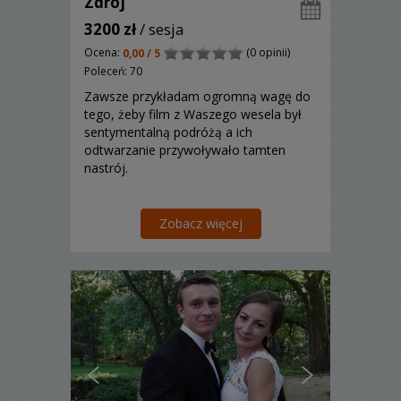
Zdrój
3200 zł
/ sesja
Ocena:
(0 opinii)
0,00 / 5
Poleceń: 70
Zawsze przykładam ogromną wagę do
tego, żeby film z Waszego wesela był
sentymentalną podróżą a ich
odtwarzanie przywoływało tamten
nastrój.
Zobacz więcej