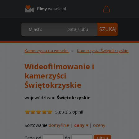
filmy
-wesele.pl
Kamerzysta na wesele
›
Kamerzysta Świętokrzyskie
Wideofilmowanie
i
kamerzyści
Świętokrzyskie
województwod
Świętokrzyskie
/
z
opinii
5,00
5
5
Sortowanie
domyślnie
|
ceny ▾
|
oceny
Cena od
do
Filtruj