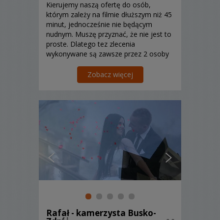
Kierujemy naszą ofertę do osób,
którym zależy na filmie dłuższym niż 45
minut, jednocześnie nie będącym
nudnym. Muszę przyznać, że nie jest to
proste. Dlatego tez zlecenia
wykonywane są zawsze przez 2 osoby
z wykorzystaniem 4
aparatów/bezlusterkowców, co
Zobacz więcej
sprawie, że często nie mamy czasu
nawet usiąść :)
Rafał - kamerzysta Busko-