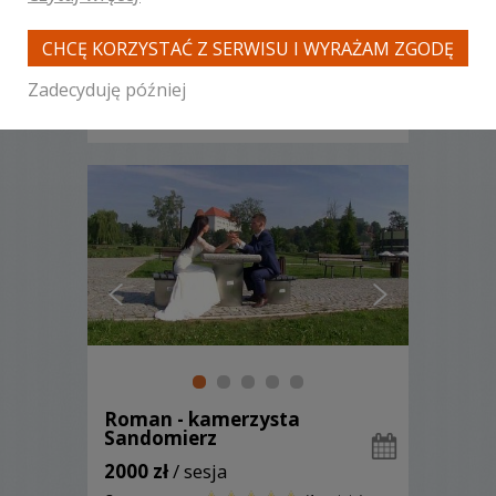
życiu Młodej Pary.W związku z tym,
wybór właściwej firmy, która zajmie się
CHCĘ KORZYSTAĆ Z SERWISU I WYRAŻAM ZGODĘ
filmowaniem ślubnych uroczystości,
jest priorytetem. Nasza oferta jest
Zadecyduję później
dostosowana do indywidualnych
Zobacz więcej
potrzeb każdej pary. Spełniamy
oczekiwania zakochanych a ich
zadowolenie j...
Roman - kamerzysta
Sandomierz
2000 zł
/ sesja