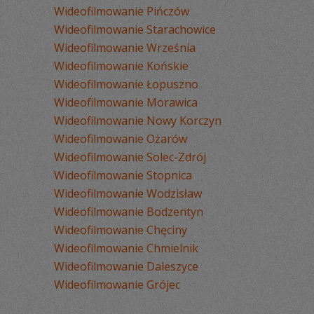
Wideofilmowanie Pińczów
Wideofilmowanie Starachowice
Wideofilmowanie Września
Wideofilmowanie Końskie
Wideofilmowanie Łopuszno
Wideofilmowanie Morawica
Wideofilmowanie Nowy Korczyn
Wideofilmowanie Ożarów
Wideofilmowanie Solec-Zdrój
Wideofilmowanie Stopnica
Wideofilmowanie Wodzisław
Wideofilmowanie Bodzentyn
Wideofilmowanie Chęciny
Wideofilmowanie Chmielnik
Wideofilmowanie Daleszyce
Wideofilmowanie Grójec