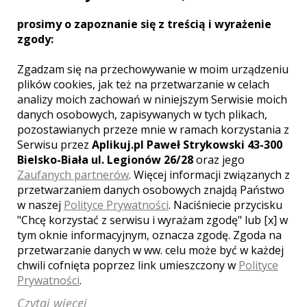
prosimy o zapoznanie się z treścią i wyrażenie
zgody:
Zgadzam się na przechowywanie w moim urządzeniu
plików cookies, jak też na przetwarzanie w celach
analizy moich zachowań w niniejszym Serwisie moich
danych osobowych, zapisywanych w tych plikach,
pozostawianych przeze mnie w ramach korzystania z
Serwisu przez
Aplikuj.pl Paweł Strykowski 43-300
Bielsko-Biała ul. Legionów 26/28
oraz jego
Zaufanych partnerów
. Więcej informacji związanych z
przetwarzaniem danych osobowych znajdą Państwo
Roman - kamerzysta
Sandomierz
w naszej
Polityce Prywatności
. Naciśniecie przycisku
"Chcę korzystać z serwisu i wyrażam zgodę" lub [x] w
2150 zł
/ sesja
tym oknie informacyjnym, oznacza zgodę. Zgoda na
Ocena:
(1 opinia)
5,00 / 5
przetwarzanie danych w ww. celu może być w każdej
Poleceń: 56
chwili cofnięta poprzez link umieszczony w
Polityce
Obsługa weselnej uroczystości to
Prywatności
.
sprawa niezwykle ważna, ponieważ
Czytaj więcej
dokumentuje najważniejszy dzień w