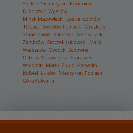
Siedlce
Siemiatycze
Korytnica
Drohiczyn
Węgrów
Mińsk Mazowiecki
Łosice
Łochów
WYŚWIETLEŃ:
1848
Tłuszcz
Sokołów Podlaski
Wyszków
KOMENTARZY:
1
Stanisławów
Kałuszyn
Kosów Lacki
Zambrów
Stoczek Łukowski
Marki
Warszawa
Otwock
Sadowne
Ostrów Mazowiecka
Starawieś
Wołomin
Marki
Ząbki
Garwolin
Kołbiel
Łuków
Międzyrzec Podlaski
WYŚWIETLEŃ:
1781
Góra Kalwaria
KOMENTARZY:
1
WYŚWIETLEŃ:
1684