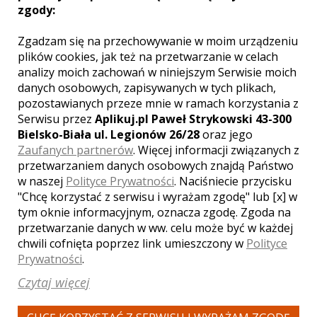
zgody:
Zgadzam się na przechowywanie w moim urządzeniu
WYŚWIETLEŃ:
1906
plików cookies, jak też na przetwarzanie w celach
KOMENTARZY:
1
analizy moich zachowań w niniejszym Serwisie moich
danych osobowych, zapisywanych w tych plikach,
pozostawianych przeze mnie w ramach korzystania z
Serwisu przez
Aplikuj.pl Paweł Strykowski 43-300
Bielsko-Biała ul. Legionów 26/28
oraz jego
Zaufanych partnerów
. Więcej informacji związanych z
przetwarzaniem danych osobowych znajdą Państwo
WYŚWIETLEŃ:
1862
w naszej
Polityce Prywatności
. Naciśniecie przycisku
KOMENTARZY:
0
"Chcę korzystać z serwisu i wyrażam zgodę" lub [x] w
tym oknie informacyjnym, oznacza zgodę. Zgoda na
przetwarzanie danych w ww. celu może być w każdej
chwili cofnięta poprzez link umieszczony w
Polityce
Prywatności
.
Czytaj więcej
WYŚWIETLEŃ:
1640