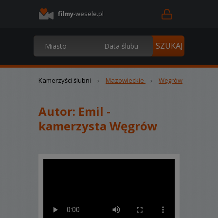
filmy
-wesele.pl
Kamerzyści ślubni
›
Mazowieckie
›
Węgrów
Autor:
Emil -
kamerzysta Węgrów