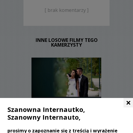
[ brak komentarzy ]
INNE LOSOWE FILMY TEGO
KAMERZYSTY
×
WYŚWIETLEŃ:
1729
KOMENTARZY:
0
Szanowna Internautko,
Szanowny Internauto,
prosimy o zapoznanie się z treścią i wyrażenie