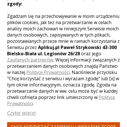
zgody:
Zgadzam się na przechowywanie w moim urządzeniu
WYŚWIETLEŃ:
1640
plików cookies, jak też na przetwarzanie w celach
KOMENTARZY:
0
analizy moich zachowań w niniejszym Serwisie moich
danych osobowych, zapisywanych w tych plikach,
pozostawianych przeze mnie w ramach korzystania z
Serwisu przez
Aplikuj.pl Paweł Strykowski 43-300
Bielsko-Biała ul. Legionów 26/28
oraz jego
Zaufanych partnerów
. Więcej informacji związanych z
przetwarzaniem danych osobowych znajdą Państwo
WYŚWIETLEŃ:
1729
w naszej
Polityce Prywatności
. Naciśniecie przycisku
KOMENTARZY:
0
"Chcę korzystać z serwisu i wyrażam zgodę" lub [x] w
tym oknie informacyjnym, oznacza zgodę. Zgoda na
przetwarzanie danych w ww. celu może być w każdej
chwili cofnięta poprzez link umieszczony w
Polityce
Prywatności
.
Czytaj więcej
WYŚWIETLEŃ:
1671