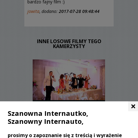
bardzo fajny film :)
jowita
, dodano:
2017-07-28 09:48:44
INNE LOSOWE FILMY TEGO
KAMERZYSTY
×
WYŚWIETLEŃ:
1684
KOMENTARZY:
0
Szanowna Internautko,
Szanowny Internauto,
prosimy o zapoznanie się z treścią i wyrażenie