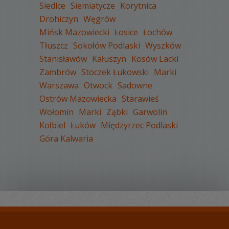
Siedlce
Siemiatycze
Korytnica
Drohiczyn
Węgrów
Mińsk Mazowiecki
Łosice
Łochów
WYŚWIETLEŃ:
1861
Tłuszcz
Sokołów Podlaski
Wyszków
KOMENTARZY:
0
Stanisławów
Kałuszyn
Kosów Lacki
Zambrów
Stoczek Łukowski
Marki
Warszawa
Otwock
Sadowne
Ostrów Mazowiecka
Starawieś
Wołomin
Marki
Ząbki
Garwolin
Kołbiel
Łuków
Międzyrzec Podlaski
WYŚWIETLEŃ:
1647
Góra Kalwaria
KOMENTARZY:
0
WYŚWIETLEŃ:
1848