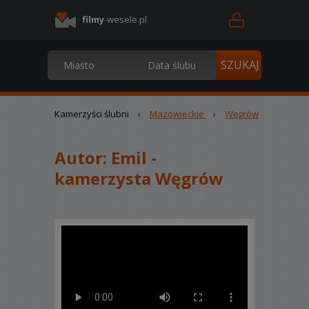
filmy
-wesele.pl
Kamerzyści ślubni
›
Mazowieckie
›
Węgrów
Autor:
Emil -
kamerzysta Węgrów