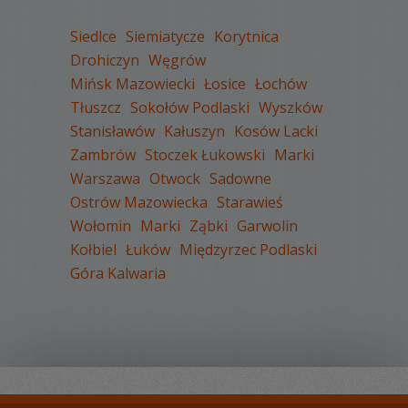
Siedlce
Siemiatycze
Korytnica
Drohiczyn
Węgrów
Mińsk Mazowiecki
Łosice
Łochów
WYŚWIETLEŃ:
1781
Tłuszcz
Sokołów Podlaski
Wyszków
KOMENTARZY:
1
Stanisławów
Kałuszyn
Kosów Lacki
Zambrów
Stoczek Łukowski
Marki
Warszawa
Otwock
Sadowne
Ostrów Mazowiecka
Starawieś
Wołomin
Marki
Ząbki
Garwolin
Kołbiel
Łuków
Międzyrzec Podlaski
WYŚWIETLEŃ:
1648
Góra Kalwaria
KOMENTARZY:
0