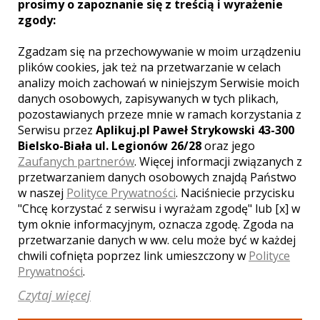
prosimy o zapoznanie się z treścią i wyrażenie
zgody:
Zgadzam się na przechowywanie w moim urządzeniu
plików cookies, jak też na przetwarzanie w celach
WYŚWIETLEŃ:
1640
analizy moich zachowań w niniejszym Serwisie moich
KOMENTARZY:
0
danych osobowych, zapisywanych w tych plikach,
pozostawianych przeze mnie w ramach korzystania z
Serwisu przez
Aplikuj.pl Paweł Strykowski 43-300
Bielsko-Biała ul. Legionów 26/28
oraz jego
Zaufanych partnerów
. Więcej informacji związanych z
przetwarzaniem danych osobowych znajdą Państwo
w naszej
Polityce Prywatności
. Naciśniecie przycisku
WYŚWIETLEŃ:
1848
"Chcę korzystać z serwisu i wyrażam zgodę" lub [x] w
KOMENTARZY:
1
tym oknie informacyjnym, oznacza zgodę. Zgoda na
przetwarzanie danych w ww. celu może być w każdej
chwili cofnięta poprzez link umieszczony w
Polityce
Prywatności
.
Czytaj więcej