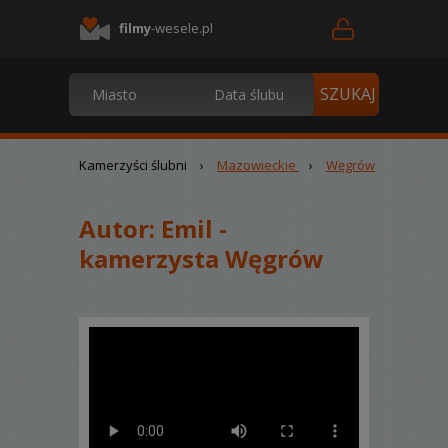
filmy
-wesele.pl
Kamerzyści ślubni
›
Mazowieckie
›
Węgrów
Autor:
Emil -
kamerzysta Węgrów